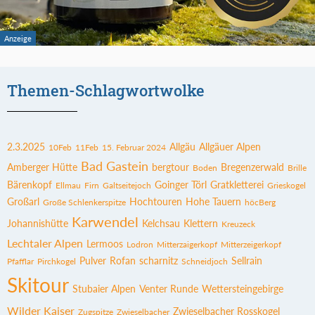
Themen-Schlagwortwolke
2.3.2025
Allgäu
Allgäuer Alpen
10Feb
11Feb
15. Februar 2024
Bad Gastein
Amberger Hütte
bergtour
Bregenzerwald
Boden
Brille
Bärenkopf
Goinger Törl
Gratkletterei
Ellmau
Firn
Galtseitejoch
Grieskogel
Großarl
Hochtouren
Hohe Tauern
Große Schlenkerspitze
höcBerg
Karwendel
Johannishütte
Kelchsau
Klettern
Kreuzeck
Lechtaler Alpen
Lermoos
Lodron
Mitterzaigerkopf
Mitterzeigerkopf
Pulver
Rofan
scharnitz
Sellrain
Pfafflar
Pirchkogel
Schneidjoch
Skitour
Stubaier Alpen
Venter Runde
Wettersteingebirge
Wilder Kaiser
Zwieselbacher Rosskogel
Zugspitze
Zwieselbacher