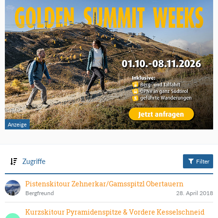
Zugriffe
Filter
Pistenskitour Zehnerkar/Gamsspitzl Obertauern
Bergfreund
28. April 2018
Kurzskitour Pyramidenspitze & Vordere Kesselschneid