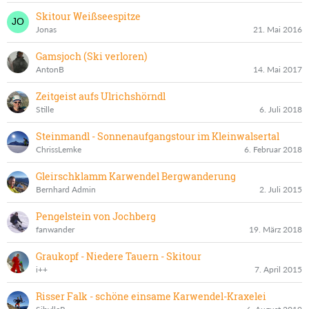
Skitour Weißseespitze
Jonas
21. Mai 2016
Gamsjoch (Ski verloren)
AntonB
14. Mai 2017
Zeitgeist aufs Ulrichshörndl
Stille
6. Juli 2018
Steinmandl - Sonnenaufgangstour im Kleinwalsertal
ChrissLemke
6. Februar 2018
Gleirschklamm Karwendel Bergwanderung
Bernhard Admin
2. Juli 2015
Pengelstein von Jochberg
fanwander
19. März 2018
Graukopf - Niedere Tauern - Skitour
i++
7. April 2015
Risser Falk - schöne einsame Karwendel-Kraxelei