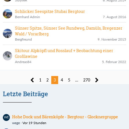
SibylleR
6. August 2019
Schlicker Seespitze Stubai Bergtour
Bernhard Admin
7. August 2016
Sünser Spitze, Sünser See Rundweg, Damüls, Bregenzer
Wald / Vorarlberg
Bergfreund
9. November 2015
Skitour Alpköpfl und Rosslauf + Beobachtung einer
Großlawine
Andreas84
5. Februar 2022
1
2
3
4
5
…
270
Letzte Beiträge
Hohe Dock und Bärenköpfe - Bergtour - Glocknergruppe
wege
Vor 19 Stunden