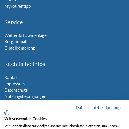
MyTourentipp
Service
Wetter & Lawinenlage
Bergjournal
Gipfelkonferenz
Rechtliche Infos
Kontakt
Impressum
Datenschutz
Nutzungsbedingungen
Sitemap
Datenschutzbestimmungen
Social Media
Wir verwenden Cookies
Wir können diese zur Analyse unserer Besucherdaten platzieren, um unsere