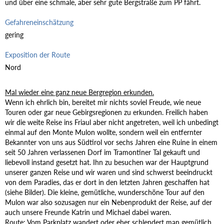
und über eine schmale, aber sehr gute Bergstraße zum PP fährt.
Gefahreneinschätzung
gering
Exposition der Route
Nord
Mal wieder eine ganz neue Bergregion erkunden.
Wenn ich ehrlich bin, bereitet mir nichts soviel Freude, wie neue
Touren oder gar neue Gebirgsregionen zu erkunden. Freilich haben
wir die weite Reise ins Friaul aber nicht angetreten, weil ich unbedingt
einmal auf den Monte Mulon wollte, sondern weil ein entfernter
Bekannter von uns aus Südtirol vor sechs Jahren eine Ruine in einem
seit 50 Jahren verlassenen Dorf im Tramontiner Tal gekauft und
liebevoll instand gesetzt hat. Ihn zu besuchen war der Hauptgrund
unserer ganzen Reise und wir waren und sind schwerst beeindruckt
von dem Paradies, das er dort in den letzten Jahren geschaffen hat
(siehe Bilder). Die kleine, gemütliche, wunderschöne Tour auf den
Mulon war also sozusagen nur ein Nebenprodukt der Reise, auf der
auch unsere Freunde Katrin und Michael dabei waren.
Route: Vom Parkplatz wandert oder eher schlendert man gemütlich