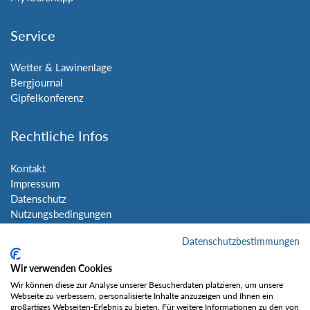
Service
Wetter & Lawinenlage
Bergjournal
Gipfelkonferenz
Rechtliche Infos
Kontakt
Impressum
Datenschutz
Nutzungsbedingungen
Sitemap
Datenschutzbestimmungen
Social Media
Wir verwenden Cookies
Wir können diese zur Analyse unserer Besucherdaten platzieren, um unsere
Webseite zu verbessern, personalisierte Inhalte anzuzeigen und Ihnen ein
großartiges Webseiten-Erlebnis zu bieten. Für weitere Informationen zu den von