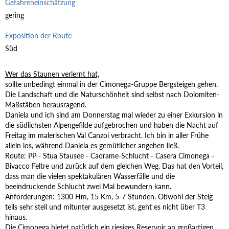
Gefahreneinschätzung
gering
Exposition der Route
Süd
Wer das Staunen verlernt hat,
sollte unbedingt einmal in der Cimonega-Gruppe Bergsteigen gehen.
Die Landschaft und die Naturschönheit sind selbst nach Dolomiten-
Maßstäben herausragend.
Daniela und ich sind am Donnerstag mal wieder zu einer Exkursion in
die südlichsten Alpengefilde aufgebrochen und haben die Nacht auf
Freitag im malerischen Val Canzoi verbracht. Ich bin in aller Frühe
allein los, während Daniela es gemütlicher angehen ließ.
Route: PP - Stua Stausee - Caorame-Schlucht - Casera Cimonega -
Bivacco Feltre und zurück auf dem gleichen Weg. Das hat den Vorteil,
dass man die vielen spektakulären Wasserfälle und die
beeindruckende Schlucht zwei Mal bewundern kann.
Anforderungen: 1300 Hm, 15 Km, 5-7 Stunden. Obwohl der Steig
teils sehr steil und mitunter ausgesetzt ist, geht es nicht über T3
hinaus.
Die Cimonega bietet natürlich ein riesiges Reservoir an großartigen