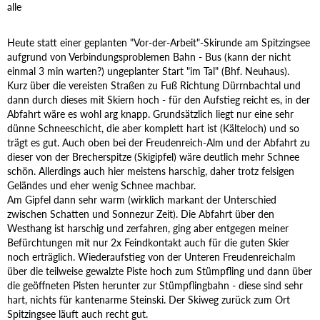
alle
Heute statt einer geplanten "Vor-der-Arbeit"-Skirunde am Spitzingsee
aufgrund von Verbindungsproblemen Bahn - Bus (kann der nicht
einmal 3 min warten?) ungeplanter Start "im Tal" (Bhf. Neuhaus).
Kurz über die vereisten Straßen zu Fuß Richtung Dürrnbachtal und
dann durch dieses mit Skiern hoch - für den Aufstieg reicht es, in der
Abfahrt wäre es wohl arg knapp. Grundsätzlich liegt nur eine sehr
dünne Schneeschicht, die aber komplett hart ist (Kälteloch) und so
trägt es gut. Auch oben bei der Freudenreich-Alm und der Abfahrt zu
dieser von der Brecherspitze (Skigipfel) wäre deutlich mehr Schnee
schön. Allerdings auch hier meistens harschig, daher trotz felsigen
Geländes und eher wenig Schnee machbar.
Am Gipfel dann sehr warm (wirklich markant der Unterschied
zwischen Schatten und Sonnezur Zeit). Die Abfahrt über den
Westhang ist harschig und zerfahren, ging aber entgegen meiner
Befürchtungen mit nur 2x Feindkontakt auch für die guten Skier
noch erträglich. Wiederaufstieg von der Unteren Freudenreichalm
über die teilweise gewalzte Piste hoch zum Stümpfling und dann über
die geöffneten Pisten herunter zur Stümpflingbahn - diese sind sehr
hart, nichts für kantenarme Steinski. Der Skiweg zurück zum Ort
Spitzingsee läuft auch recht gut.