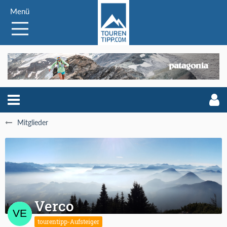
Menü
Mitglieder
Verco
tourentipp-Aufsteiger