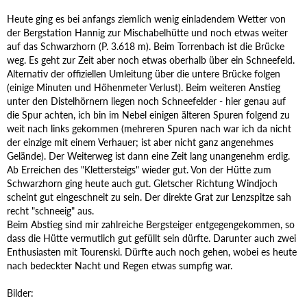
Heute ging es bei anfangs ziemlich wenig einladendem Wetter von
der Bergstation Hannig zur Mischabelhütte und noch etwas weiter
auf das Schwarzhorn (P. 3.618 m). Beim Torrenbach ist die Brücke
weg. Es geht zur Zeit aber noch etwas oberhalb über ein Schneefeld.
Alternativ der offiziellen Umleitung über die untere Brücke folgen
(einige Minuten und Höhenmeter Verlust). Beim weiteren Anstieg
unter den Distelhörnern liegen noch Schneefelder - hier genau auf
die Spur achten, ich bin im Nebel einigen älteren Spuren folgend zu
weit nach links gekommen (mehreren Spuren nach war ich da nicht
der einzige mit einem Verhauer; ist aber nicht ganz angenehmes
Gelände). Der Weiterweg ist dann eine Zeit lang unangenehm erdig.
Ab Erreichen des "Klettersteigs" wieder gut. Von der Hütte zum
Schwarzhorn ging heute auch gut. Gletscher Richtung Windjoch
scheint gut eingeschneit zu sein. Der direkte Grat zur Lenzspitze sah
recht "schneeig" aus.
Beim Abstieg sind mir zahlreiche Bergsteiger entgegengekommen, so
dass die Hütte vermutlich gut gefüllt sein dürfte. Darunter auch zwei
Enthusiasten mit Tourenski. Dürfte auch noch gehen, wobei es heute
nach bedeckter Nacht und Regen etwas sumpfig war.
Bilder: