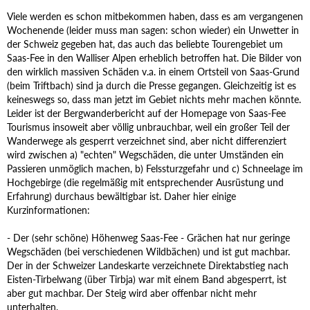
Viele werden es schon mitbekommen haben, dass es am vergangenen
Wochenende (leider muss man sagen: schon wieder) ein Unwetter in
der Schweiz gegeben hat, das auch das beliebte Tourengebiet um
Saas-Fee in den Walliser Alpen erheblich betroffen hat. Die Bilder von
den wirklich massiven Schäden v.a. in einem Ortsteil von Saas-Grund
(beim Triftbach) sind ja durch die Presse gegangen. Gleichzeitig ist es
keineswegs so, dass man jetzt im Gebiet nichts mehr machen könnte.
Leider ist der Bergwanderbericht auf der Homepage von Saas-Fee
Tourismus insoweit aber völlig unbrauchbar, weil ein großer Teil der
Wanderwege als gesperrt verzeichnet sind, aber nicht differenziert
wird zwischen a) "echten" Wegschäden, die unter Umständen ein
Passieren unmöglich machen, b) Felssturzgefahr und c) Schneelage im
Hochgebirge (die regelmäßig mit entsprechender Ausrüstung und
Erfahrung) durchaus bewältigbar ist. Daher hier einige
Kurzinformationen:
- Der (sehr schöne) Höhenweg Saas-Fee - Grächen hat nur geringe
Wegschäden (bei verschiedenen Wildbächen) und ist gut machbar.
Der in der Schweizer Landeskarte verzeichnete Direktabstieg nach
Eisten-Tirbelwang (über Tirbja) war mit einem Band abgesperrt, ist
aber gut machbar. Der Steig wird aber offenbar nicht mehr
unterhalten.