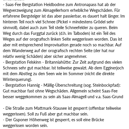
- Saas-Fee Bergstation Heidbodme zum Antronapass hat ab der
Wegverzweigung zum Almagellerhorn erhebliche Wegschäden. Für
erfahrene Bergsteiger ist das aber passierbar, es dauert halt länger. Im
hinteren Teil noch viel Schnee (Pickel + mindestens Grödel sehr
sinnvoll), dabei auch zum Teil steile Schneefelder zu queren. Beim
Weg durch das Furggtal zurück (d.h. im Talboden) ist ein Teil des
Weges auf der orografisch linken Seite weggerissen worden. Das ist
aber mit entsprechend Improvisation gerade noch so machbar. Auf
dem Wanderweg auf der orografisch rechten Seite (der hat nur
relativ wenig Schäden) aber sicher angenehmer.
- Bergstation Felskinn - Britanniahütte: Zur Zeit aufgrund des vielen
Schnees sehr gut machbar. Ist teilweise gewalzt. Ab dem Egginerjoch
mit dem Abstieg zu den Seen wie im Sommer (nicht die direkte
Winterquerung).
- Bergstation Hannig - Mällig-Überschreitung (sog. Steinbockpfad):
Gut machbar fast ohne Wegschäden. Allgemein scheint Saas-Fee
besser weggekommen zu sein als Saas-Almagell und v.a. Saas-Grund
- Die Straße zum Mattmark-Stausee ist gesperrt (offenbar teilweise
weggerissen). Soll zu Fuß aber gut machbar sein.
- Der Gsponer Höhenweg ist gesperrt, es soll eine Brücke
weggerissen worden sein.