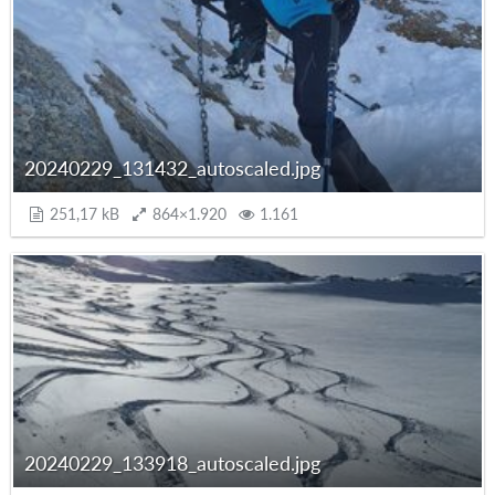
20240229_131432_autoscaled.jpg
251,17 kB
864×1.920
1.161
20240229_133918_autoscaled.jpg