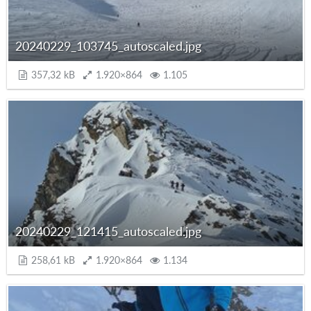
20240229_103745_autoscaled.jpg
357,32 kB
1.920×864
1.105
20240229_121415_autoscaled.jpg
258,61 kB
1.920×864
1.134