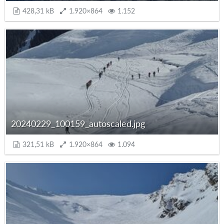
428,31 kB
1.920×864
1.152
20240229_100159_autoscaled.jpg
321,51 kB
1.920×864
1.094