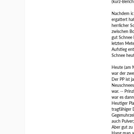
(kurz-Beric
Nachdem ich
ergattert ha
herrlicher 
zwischen Bo
gut Schnee 
letzten Met
Aufstieg en
Schnee heute
Heute (am M
war der zwe
Der PP ist 
Neuschneesch
war. -- Pri
war es dann
Heutiger Pl
tragfähiger
Gegenuhrzei
auch Pulver;
Aber gut zu
Hang man am