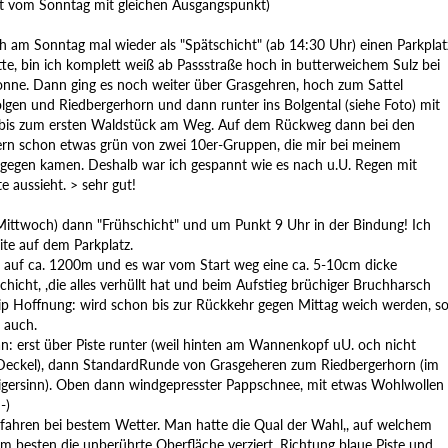
ht vom Sonntag mit gleichen Ausgangspunkt)
 am Sonntag mal wieder als "Spätschicht" (ab 14:30 Uhr) einen Parkplat
tte, bin ich komplett weiß ab Passstraße hoch in butterweichem Sulz bei
Sonne. Dann ging es noch weiter über Grasgehren, hoch zum Sattel
lgen und Riedbergerhorn und dann runter ins Bolgental (siehe Foto) mit
bis zum ersten Waldstück am Weg. Auf dem Rückweg dann bei den
ern schon etwas grün von zwei 10er-Gruppen, die mir bei meinem
tgegen kamen. Deshalb war ich gespannt wie es nach u.U. Regen mit
 aussieht. > sehr gut!
ittwoch) dann "Frühschicht" und um Punkt 9 Uhr in der Bindung! Ich
ite auf dem Parkplatz.
ja auf ca. 1200m und es war vom Start weg eine ca. 5-10cm dicke
icht, ,die alles verhüllt hat und beim Aufstieg brüchiger Bruchharsch
nzip Hoffnung: wird schon bis zur Rückkehr gegen Mittag weich werden, s
 auch.
an: erst über Piste runter (weil hinten am Wannenkopf uU. och nicht
 Deckel), dann StandardRunde von Grasgeheren zum Riedbergerhorn (im
gersinn). Oben dann windgepresster Pappschnee, mit etwas Wohlwollen
-)
 fahren bei bestem Wetter. Man hatte die Qual der Wahl,, auf welchem
 besten die unberührte Oberfläche verziert, Richtung blaue Piste und