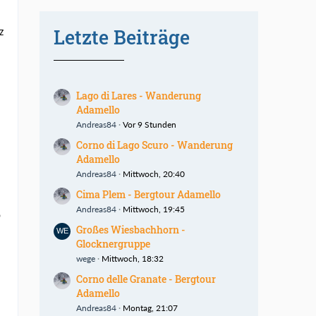
Letzte Beiträge
z
Lago di Lares - Wanderung
Adamello
Andreas84
Vor 9 Stunden
Corno di Lago Scuro - Wanderung
Adamello
Andreas84
Mittwoch, 20:40
Cima Plem - Bergtour Adamello
Andreas84
Mittwoch, 19:45
o
Großes Wiesbachhorn -
Glocknergruppe
wege
Mittwoch, 18:32
Corno delle Granate - Bergtour
Adamello
Andreas84
Montag, 21:07