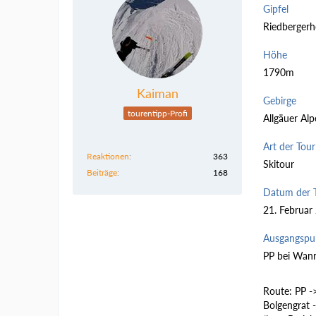
Gipfel
Riedbergerh
Höhe
1790m
Kaiman
Gebirge
tourentipp-Profi
Allgäuer Al
Art der Tour
Reaktionen
363
Skitour
Beiträge
168
Datum der 
21. Februar
Ausgangspu
PP bei Wan
Route: PP -
Bolgengrat 