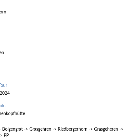
orn
pen
Tour
 2024
nkt
nenkopfhütte
> Bolgengrat -> Grasgehren -> Riedbergerhorn -> Grasgeheren ->
-> PP