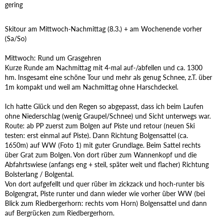
gering
Skitour am Mittwoch-Nachmittag (8.3.) + am Wochenende vorher
(Sa/So)
Mittwoch: Rund um Grasgehren
Kurze Runde am Nachmittag mit 4-mal auf-/abfellen und ca. 1300
hm. Insgesamt eine schöne Tour und mehr als genug Schnee, z.T. über
1m kompakt und weil am Nachmittag ohne Harschdeckel.
Ich hatte Glück und den Regen so abgepasst, dass ich beim Laufen
ohne Niederschlag (wenig Graupel/Schnee) und Sicht unterwegs war.
Route: ab PP zuerst zum Bolgen auf Piste und retour (neuen Ski
testen: erst einmal auf Piste). Dann Richtung Bolgensattel (ca.
1650m) auf WW (Foto 1) mit guter Grundlage. Beim Sattel rechts
über Grat zum Bolgen. Von dort rüber zum Wannenkopf und die
Abfahrtswiese (anfangs eng + steil, später weit und flacher) Richtung
Bolsterlang / Bolgental.
Von dort aufgefellt und quer rüber im zickzack und hoch-runter bis
Bolgengrat, Piste runter und dann wieder wie vorher über WW (bei
Blick zum Riedbergerhorn: rechts vom Horn) Bolgensattel und dann
auf Bergrücken zum Riedbergerhorn.