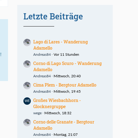
Letzte Beiträge
Lago di Lares - Wanderung
Adamello
!
Andreas84
Vor 11 Stunden
Corno di Lago Scuro - Wanderung
Adamello
Andreas84
Mittwoch, 20:40
Cima Plem - Bergtour Adamello
Andreas84
Mittwoch, 19:45
Großes Wiesbachhorn -
Glocknergruppe
wege
Mittwoch, 18:32
Corno delle Granate - Bergtour
Adamello
Andreas84
Montag, 21:07