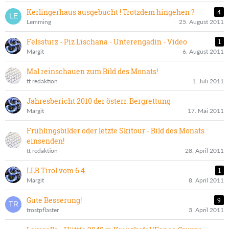
Kerlingerhaus ausgebucht ! Trotzdem hingehen ?
4
Lemming
25. August 2011
Felssturz - Piz Lischana - Unterengadin - Video
1
Margit
6. August 2011
Mal reinschauen zum Bild des Monats!
tt redaktion
1. Juli 2011
Jahresbericht 2010 der österr. Bergrettung
Margit
17. Mai 2011
Frühlingsbilder oder letzte Skitour - Bild des Monats
einsenden!
tt redaktion
28. April 2011
LLB Tirol vom 6.4.
1
Margit
8. April 2011
Gute Besserung!
9
trostpflaster
3. April 2011