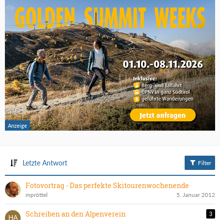
Letzte Antwort
Filter
Fotovortrag - Das perfekte Skitourenwochenende
mpröttel
5. Januar 2012
Schreiben an den Alpenverein
3