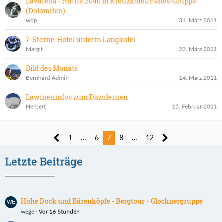
Lavarella - Hüttte 2040 m Kreuzkofel/Fanes-Gruppe
(Dolomiten)
wop
31. März 2011
7-Sterne-Hotel unterm Langkofel
Margit
23. März 2011
Bild des Monats
Bernhard Admin
14. März 2011
Lawineninfos zum Dazulernen
Herbert
15. Februar 2011
1
…
6
7
8
…
12
Letzte Beiträge
Hohe Dock und Bärenköpfe - Bergtour - Glocknergruppe
wege
Vor 16 Stunden