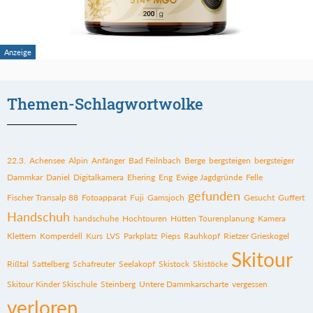
Themen-Schlagwortwolke
22.3.
Achensee
Alpin
Anfänger
Bad Feilnbach
Berge
bergsteigen
bergsteiger
Dammkar
Daniel
Digitalkamera
Ehering
Eng
Ewige Jagdgründe
Felle
gefunden
Fischer Transalp 88
Fotoapparat
Fuji
Gamsjoch
Gesucht
Guffert
Handschuh
handschuhe
Hochtouren
Hütten Tourenplanung
Kamera
Klettern
Komperdell
Kurs
LVS
Parkplatz
Pieps
Rauhkopf
Rietzer Grieskogel
Skitour
Rißtal
Sattelberg
Schafreuter
Seelakopf
Skistock
Skistöcke
Skitour Kinder Skischule
Steinberg
Untere Dammkarscharte
vergessen
verloren