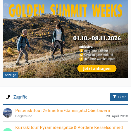
Zugriffe
Filter
Pistenskitour Zehnerkar/Gamsspitzl Obertauern
Bergfreund
28. April 2018
Kurzskitour Pyramidenspitze & Vordere Kesselschneid