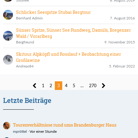
SibylleR
6. August 2019
Schlicker Seespitze Stubai Bergtour
Bernhard Admin
7. August 2016
Sünser Spitze, Sünser See Rundweg, Damüls, Bregenzer
Wald / Vorarlberg
Bergfreund
9. November 2015
Skitour Alpköpfl und Rosslauf + Beobachtung einer
Großlawine
Andreas84
5. Februar 2022
1
2
3
4
5
…
270
Letzte Beiträge
Tourenverhältnisse rund ums Brandenburger Haus
mpröttel
Vor einer Stunde