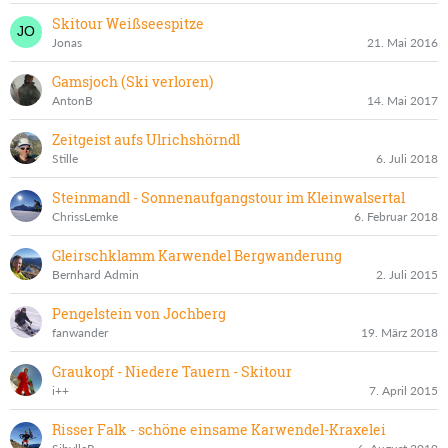
Skitour Weißseespitze
Jonas
21. Mai 2016
Gamsjoch (Ski verloren)
AntonB
14. Mai 2017
Zeitgeist aufs Ulrichshörndl
Stille
6. Juli 2018
Steinmandl - Sonnenaufgangstour im Kleinwalsertal
ChrissLemke
6. Februar 2018
Gleirschklamm Karwendel Bergwanderung
Bernhard Admin
2. Juli 2015
Pengelstein von Jochberg
fanwander
19. März 2018
Graukopf - Niedere Tauern - Skitour
i++
7. April 2015
Risser Falk - schöne einsame Karwendel-Kraxelei