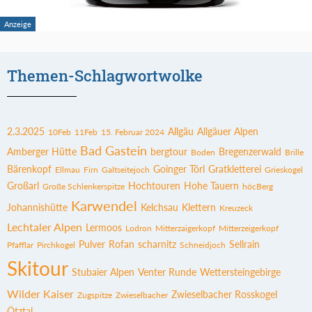
Themen-Schlagwortwolke
2.3.2025
Allgäu
Allgäuer Alpen
10Feb
11Feb
15. Februar 2024
Bad Gastein
Amberger Hütte
bergtour
Bregenzerwald
Boden
Brille
Bärenkopf
Goinger Törl
Gratkletterei
Ellmau
Firn
Galtseitejoch
Grieskogel
Großarl
Hochtouren
Hohe Tauern
Große Schlenkerspitze
höcBerg
Karwendel
Johannishütte
Kelchsau
Klettern
Kreuzeck
Lechtaler Alpen
Lermoos
Lodron
Mitterzaigerkopf
Mitterzeigerkopf
Pulver
Rofan
scharnitz
Sellrain
Pfafflar
Pirchkogel
Schneidjoch
Skitour
Stubaier Alpen
Venter Runde
Wettersteingebirge
Wilder Kaiser
Zwieselbacher Rosskogel
Zugspitze
Zwieselbacher
Ötztal