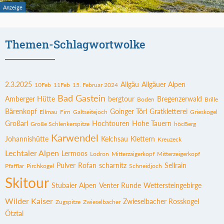
Themen-Schlagwortwolke
2.3.2025
Allgäu
Allgäuer Alpen
10Feb
11Feb
15. Februar 2024
Bad Gastein
Amberger Hütte
bergtour
Bregenzerwald
Boden
Brille
Bärenkopf
Goinger Törl
Gratkletterei
Ellmau
Firn
Galtseitejoch
Grieskogel
Großarl
Hochtouren
Hohe Tauern
Große Schlenkerspitze
höcBerg
Karwendel
Johannishütte
Kelchsau
Klettern
Kreuzeck
Lechtaler Alpen
Lermoos
Lodron
Mitterzaigerkopf
Mitterzeigerkopf
Pulver
Rofan
scharnitz
Sellrain
Pfafflar
Pirchkogel
Schneidjoch
Skitour
Stubaier Alpen
Venter Runde
Wettersteingebirge
Wilder Kaiser
Zwieselbacher Rosskogel
Zugspitze
Zwieselbacher
Ötztal