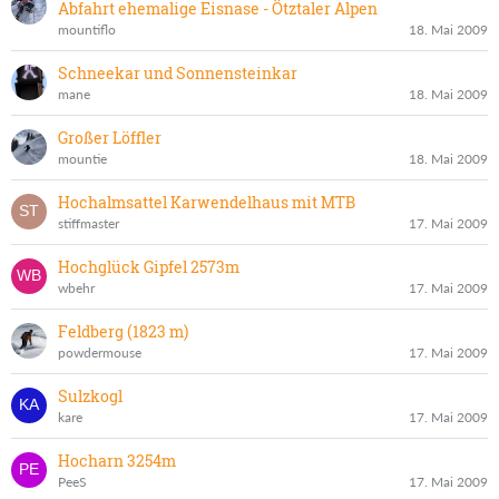
Abfahrt ehemalige Eisnase - Ötztaler Alpen
mountiflo
18. Mai 2009
Schneekar und Sonnensteinkar
mane
18. Mai 2009
Großer Löffler
mountie
18. Mai 2009
Hochalmsattel Karwendelhaus mit MTB
stiffmaster
17. Mai 2009
Hochglück Gipfel 2573m
wbehr
17. Mai 2009
Feldberg (1823 m)
powdermouse
17. Mai 2009
Sulzkogl
kare
17. Mai 2009
Hocharn 3254m
PeeS
17. Mai 2009