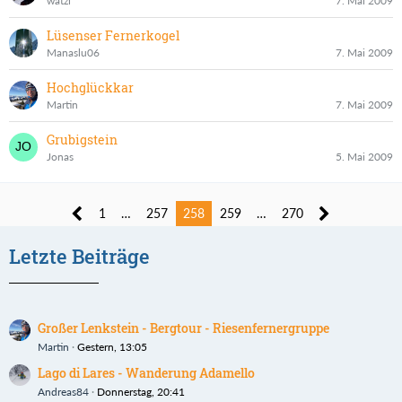
watzi
7. Mai 2009
Lüsenser Fernerkogel
Manaslu06
7. Mai 2009
Hochglückkar
Martin
7. Mai 2009
Grubigstein
Jonas
5. Mai 2009
1
…
257
258
259
…
270
Letzte Beiträge
Großer Lenkstein - Bergtour - Riesenfernergruppe
Martin
Gestern, 13:05
Lago di Lares - Wanderung Adamello
Andreas84
Donnerstag, 20:41