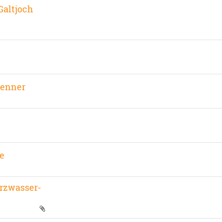
Galtjoch
aenner
e
arzwasser-