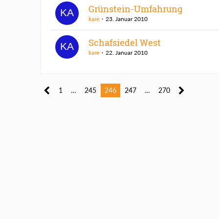
Grünstein-Umfahrung
kare
23. Januar 2010
Schafsiedel West
kare
22. Januar 2010
1
…
245
246
247
…
270