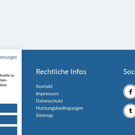
immungen
Rechtliche Infos
Soc
bseite zu
iten-
okies
nlage
Kontakt
Impressum
Datenschutz
Nutzungsbedingungen
Sitemap