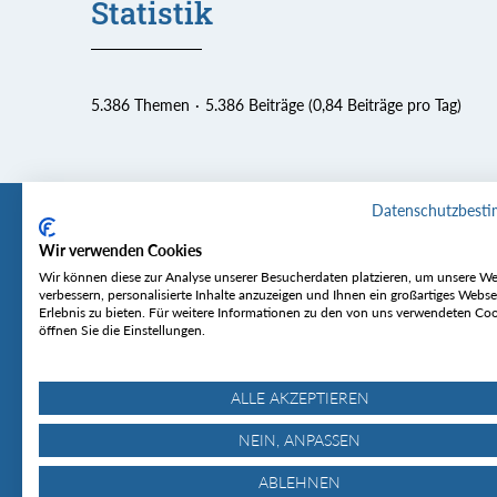
Statistik
5.386 Themen
5.386 Beiträge (0,84 Beiträge pro Tag)
Datenschutzbest
Wir verwenden Cookies
Tourentipp
Service
Wir können diese zur Analyse unserer Besucherdaten platzieren, um unsere We
verbessern, personalisierte Inhalte anzuzeigen und Ihnen ein großartiges Webse
Erlebnis zu bieten. Für weitere Informationen zu den von uns verwendeten Co
Über uns
Wetter & Lawine
öffnen Sie die Einstellungen.
Touren
Bergjournal
Hütten
Gipfelkonferenz
MyTourentipp
ALLE AKZEPTIEREN
NEIN, ANPASSEN
ABLEHNEN