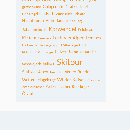
Goinger Törl
Gratkletterei
gartnerwand
Großarl
Grieskogel
Grüne-Rinn-Scharte
Hochtouren
Hohe Tauern
höcBerg
Karwendel
Johannishütte
Kelchsau
Lechtaler Alpen
Klettern
Lermoos
Kreuzeck
Lodron
Mitterzaigerkopf
Mitterzeigerkopf
Pulver
Rofan
scharnitz
Pfitschtal
Pirchkogel
Skitour
Sellrain
Schneidjoch
Stubaier Alpen
Venter Runde
Teichalm
Wilder Kaiser
Wettersteingebirge
Zugspitze
Zwieselbacher Rosskogel
Zwieselbacher
Ötztal