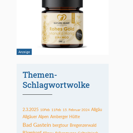
Themen-
Schlagwortwolke
2.3.2025
Allgäu
10Feb
11Feb
15. Februar 2024
Allgäuer Alpen
Amberger Hütte
Bad Gastein
bergtour
Bregenzerwald
Bärenkopf
Ellmau
Falkengruppe
Galtseitejoch