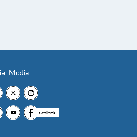
ial Media
Gefällt mir