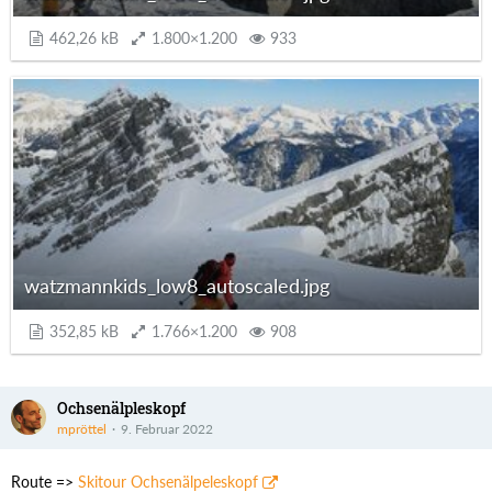
462,26 kB
1.800×1.200
933
watzmannkids_low8_autoscaled.jpg
352,85 kB
1.766×1.200
908
Ochsenälpleskopf
mpröttel
9. Februar 2022
Route =>
Skitour Ochsenälpeleskopf