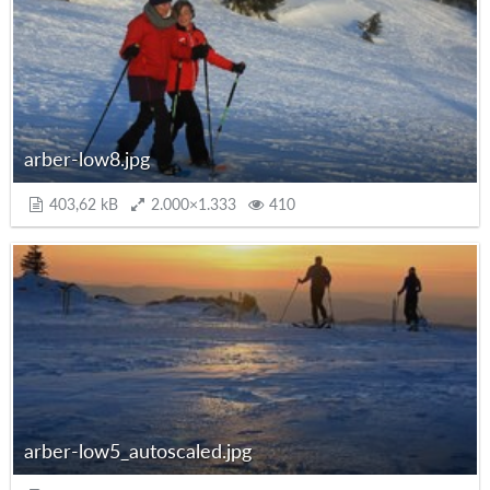
arber-low8.jpg
403,62 kB
2.000×1.333
410
arber-low5_autoscaled.jpg