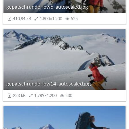
gepatschrunde-low6_autoscaled.jpg
410,84 kB
1.800×1.200
525
gepatschrunde-low14_autoscaled.jpg
223 kB
1.789×1.200
530