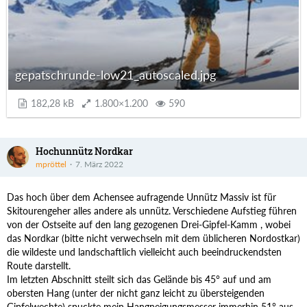
gepatschrunde-low21_autoscaled.jpg
182,28 kB
1.800×1.200
590
Hochunnütz Nordkar
mpröttel
7. März 2022
Das hoch über dem Achensee aufragende Unnütz Massiv ist für
Skitourengeher alles andere als unnütz. Verschiedene Aufstieg führen
von der Ostseite auf den lang gezogenen Drei-Gipfel-Kamm , wobei
das Nordkar (bitte nicht verwechseln mit dem üblicheren Nordostkar)
die wildeste und landschaftlich vielleicht auch beeindruckendsten
Route darstellt.
Im letzten Abschnitt steilt sich das Gelände bis 45° auf und am
obersten Hang (unter der nicht ganz leicht zu übersteigenden
Gipfelwechte) spuckte mein Hangneigungsmesser immerhin 51° aus.