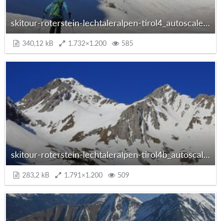
skitour-roterstein-lechtaleralpen-tirol4_autoscaled.jpg
340,12 kB
1.732×1.200
585
skitour-roterstein-lechtaleralpen-tirol4b_autoscaled.jpg
283,2 kB
1.791×1.200
509