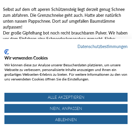
Selbst auf dem oft aperen Schützensteig liegt derzeit genug Schnee
zum abfahren. Die Grenzschneise geht auch. Hatte aber natürlich
unten nassen Pappschnee. Dort auf umgefallen Baumstämme
aufpassen!
Der große Gipfelhang bot noch recht brauchbaren Pulver. Wir haben
vor dem Einfahren eine Schneedeckenanalyse gemacht. Siehe:
https://alpinjournal.de/2022/02/09/check-dein-risiko/
Datenschutzbestimmungen
Dort gibt es wie immer auch viele weitere Bilder vom heutigen
Traumtag in den Ammergauer Alpen
Wir verwenden Cookies
Wir können diese zur Analyse unserer Besucherdaten platzieren, um unsere
Bilder
Webseite zu verbessern, personalisierte Inhalte anzuzeigen und Ihnen ein
großartiges Webseiten-Erlebnis zu bieten. Für weitere Informationen zu den von
uns verwendeten Cookies öffnen Sie die Einstellungen.
ALLE AKZEPTIEREN
NEIN, ANPASSEN
ABLEHNEN