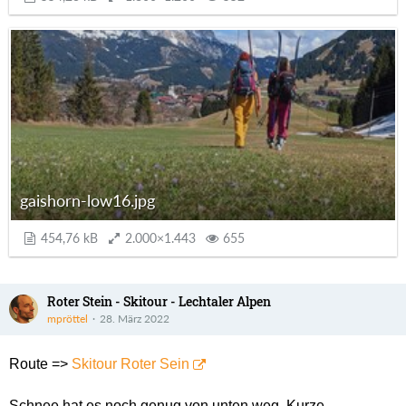
gaishorn-low16.jpg
454,76 kB
2.000×1.443
655
Roter Stein - Skitour - Lechtaler Alpen
mpröttel
28. März 2022
Route =>
Skitour Roter Sein
Schnee hat es noch genug von unten weg. Kurze