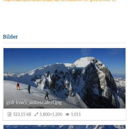
i der die Schneefallgrenze am Mittwoch leider
bis auf 1800 m steigen soll neu beurteilt
werden.
Bilder
göll-low5_autoscaled.jpg
323,15 kB
1.800×1.200
1.011