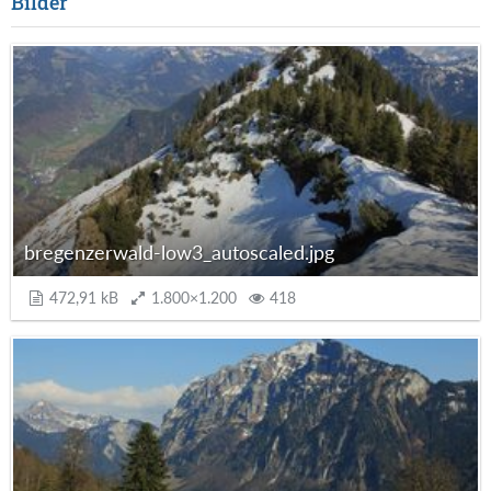
Bilder
bregenzerwald-low3_autoscaled.jpg
472,91 kB
1.800×1.200
418