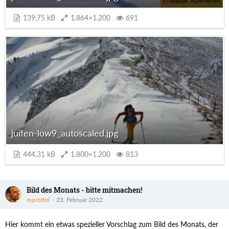
139,75 kB
1.864×1.200
691
juifen-low9_autoscaled.jpg
444,31 kB
1.800×1.200
813
Bild des Monats - bitte mitmachen!
mpröttel
23. Februar 2022
Hier kommt ein etwas spezieller Vorschlag zum Bild des Monats, der