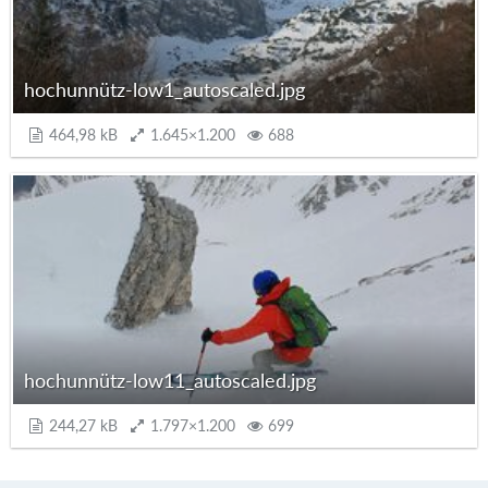
hochunnütz-low1_autoscaled.jpg
464,98 kB
1.645×1.200
688
hochunnütz-low11_autoscaled.jpg
244,27 kB
1.797×1.200
699