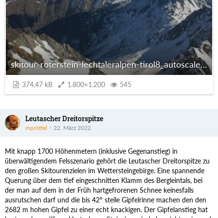
skitour-roterstein-lechtaleralpen-tirol8_autoscaled.jpg
374,47 kB
1.800×1.200
545
Leutascher Dreitorspitze
mpröttel
22. März 2022
Mit knapp 1700 Höhenmetern (inklusive Gegenanstieg) in
überwältigendem Felsszenario gehört die Leutascher Dreitorspitze zu
den großen Skitourenzielen im Wettersteingebirge. Eine spannende
Querung über dem tief eingeschnitten Klamm des Bergleintals, bei
der man auf dem in der Früh hartgefrorenen Schnee keinesfalls
ausrutschen darf und die bis 42° steile Gipfelrinne machen den den
2682 m hohen Gipfel zu einer echt knackigen. Der Gipfelanstieg hat