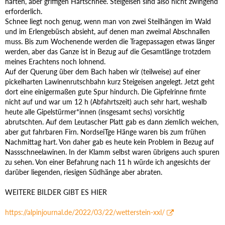
harten, aber griffigen Hartschnee. Steigeisen sind also nicht zwingend
erforderlich.
Schnee liegt noch genug, wenn man von zwei Steilhängen im Wald
und im Erlengebüsch absieht, auf denen man zweimal Abschnallen
muss. Bis zum Wochenende werden die Tragepassagen etwas länger
werden, aber das Ganze ist in Bezug auf die Gesamtlänge trotzdem
meines Erachtens noch lohnend.
Auf der Querung über dem Bach haben wir (teilweise) auf einer
pickelharten Lawinenrutschbahn kurz Steigeisen angelegt. Jetzt geht
dort eine einigermaßen gute Spur hindurch. Die Gipfelrinne firnte
nicht auf und war um 12 h (Abfahrtszeit) auch sehr hart, weshalb
heute alle Gipelstürmer*innen (insgesamt sechs) vorsichtig
abrutschten. Auf dem Leutascher Platt gab es dann ziemlich weichen,
aber gut fahrbaren Firn. NordseiTge Hänge waren bis zum frühen
Nachmittag hart. Von daher gab es heute kein Problem in Bezug auf
Nassschneelawinen. In der Klamm selbst waren übrigens auch spuren
zu sehen. Von einer Befahrung nach 11 h würde ich angesichts der
darüber liegenden, riesigen Südhänge aber abraten.
WEITERE BILDER GIBT ES HIER
https://alpinjournal.de/2022/03/22/wetterstein-xxl/