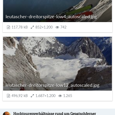
leutascher-dreitorspitze-low4_autoscaled.jpg
117,78 kB
852×1.200
742
leutascher-dreitorspitze-low12_autoscaled.jpg
496,92 kB
1.687×1.200
1.265
Hochtourenverhältnisse rund um Gepatschferner