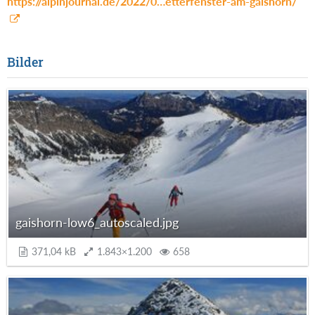
https://alpinjournal.de/2022/0…etterfenster-am-gaishorn/
weitere Bilder:
Bilder
gaishorn-low6_autoscaled.jpg
371,04 kB
1.843×1.200
658