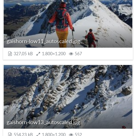
gaishorn-low11_autoscaled.jpg
327,05 kB
1.800×1.200
567
gaishorn-low13_autoscaled.jpg
554,23 kB
1.800×1.200
552