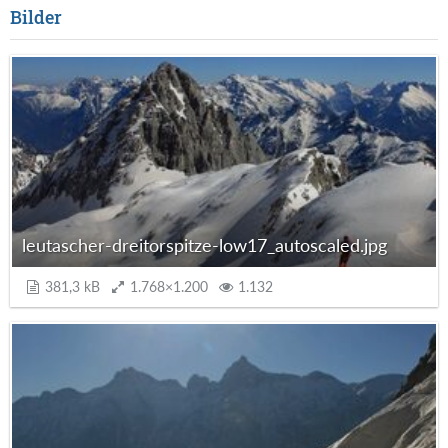
Bilder
leutascher-dreitorspitze-low17_autoscaled.jpg
381,3 kB
1.768×1.200
1.132