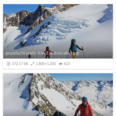
gepatschrunde-low3_autoscaled.jpg
372,17 kB
1.800×1.200
623