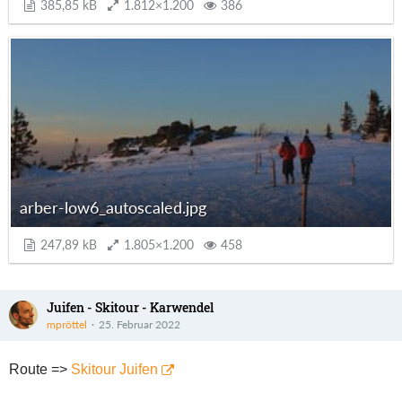
385,85 kB
1.812×1.200
386
arber-low6_autoscaled.jpg
247,89 kB
1.805×1.200
458
Juifen - Skitour - Karwendel
mpröttel
25. Februar 2022
Route =>
Skitour Juifen