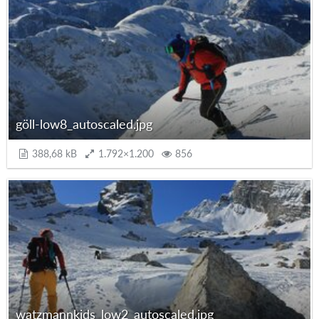
göll-low8_autoscaled.jpg
388,68 kB
1.792×1.200
856
watzmannkids_low2_autoscaled.jpg