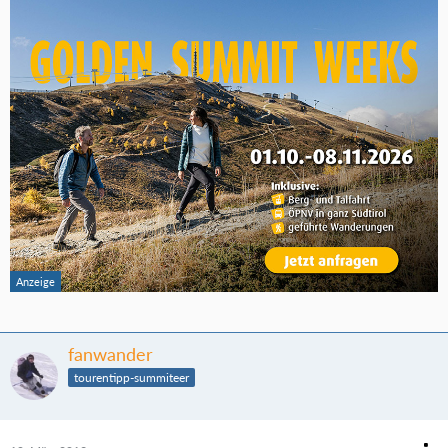
fanwander
tourentipp-summiteer