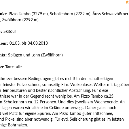
#
Pizzo Tambo (3279 m), Schollenhorn (2732 m), Äuss.Schwarzhörner
nkt:
, Zwölfihorn (2292 m)
Skitour
r:
01.03. bis 04.03.2013
Tour:
Splügen und Lohn (Zwölfihorn)
nkt:
alle
der Tour:
bessere Bedingungen gibt es nicht! In den schattseitigen
ltnisse:
 feinster Pulverschnee, sonnseitig Firn. Wolkenloses Wetter mit tagsübe
Temperaturen und bester nächtlicher Abstrahlung. Für diese
tnisse war in der Gegend recht wenig los. Am Pizzo Tambo ca.25
m Schollenhorn ca. 12 Personen. Und dies jeweils am Wochenende. An
 Tagen waren wir alleine im Gelände unterwegs. Daher gab's noch
viel Platz für eigene Spuren. Am Pizzo Tambo guter Trittschnee,
nd Pickel sind aber notwendig. Für evtl. Seilsicherung gibt es im letzten
inige Bohrhaken.