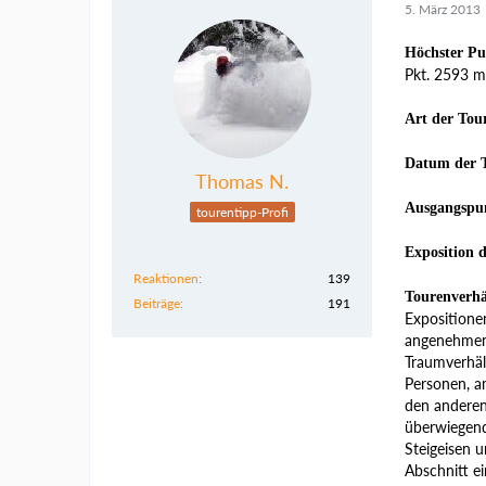
5. März 2013
Höchster Pu
Pkt. 2593 m
Art der Tou
Datum der 
Thomas N.
Ausgangspu
tourentipp-Profi
Exposition 
Reaktionen
139
Tourenverhä
Beiträge
191
Expositionen
angenehmen 
Traumverhäl
Personen, a
den anderen
überwiegend 
Steigeisen u
Abschnitt e