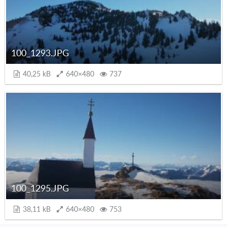
100_1293.JPG
40,25 kB
640×480
737
100_1295.JPG
38,11 kB
640×480
753