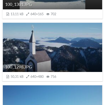
100_1301.JPG
13,11 kB
640×165
702
100_1298.JPG
50,31 kB
640×480
756