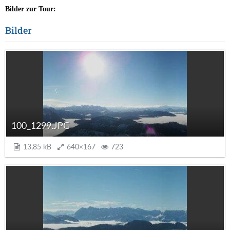
Bilder zur Tour:
Bilder
100_1299.JPG
13,85 kB
640×167
723