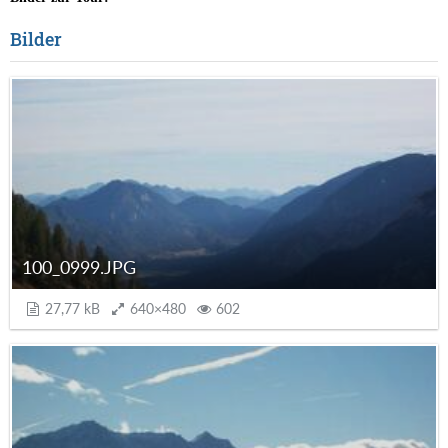
Bilder
100_0999.JPG
27,77 kB
640×480
602