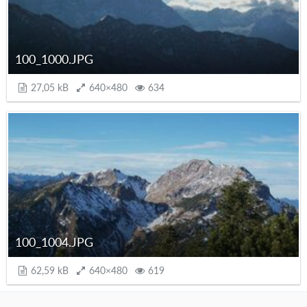
100_1000.JPG
27,05 kB
640×480
634
100_1004.JPG
62,59 kB
640×480
619