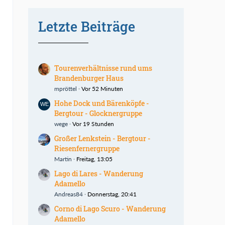
Letzte Beiträge
Tourenverhältnisse rund ums
Brandenburger Haus
mpröttel
Vor 52 Minuten
n
Hohe Dock und Bärenköpfe -
Bergtour - Glocknergruppe
wege
Vor 19 Stunden
Großer Lenkstein - Bergtour -
Riesenfernergruppe
Martin
Freitag, 13:05
Lago di Lares - Wanderung
Adamello
Andreas84
Donnerstag, 20:41
Corno di Lago Scuro - Wanderung
Adamello