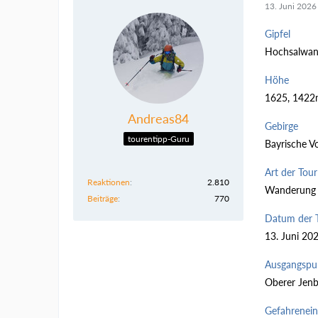
13. Juni 2026
Gipfel
Hochsalwan
Höhe
1625, 142
Andreas84
Gebirge
tourentipp-Guru
Bayrische V
Art der Tour
Reaktionen
2.810
Wanderung
Beiträge
770
Datum der 
13. Juni 20
Ausgangspu
Oberer Jenb
Gefahrenei