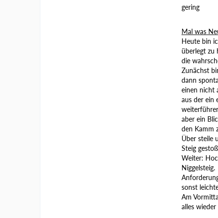
gering
Mal was Neu
Heute bin i
überlegt zu
die wahrsche
Zunächst bi
dann sponta
einen nicht 
aus der ein 
weiterführen
aber ein Bli
den Kamm zw
Über steile
Steig gestoß
Weiter: Hoc
Niggelsteig.
Anforderung
sonst leichte
Am Vormitta
alles wieder