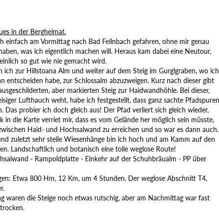
es in der Bergheimat.
ch einfach am Vormittag nach Bad Feilnbach gefahren, ohne mir genau
 haben, was ich eigentlich machen will. Heraus kam dabei eine Neutour,
inlich so gut wie nie gemacht wird.
n ich zur Hillstoana Alm und weiter auf dem Steig im Gurglgraben, wo ich
n entscheiden habe, zur Schlossalm abzuzweigen. Kurz nach dieser gibt
ausgeschilderten, aber markierten Steig zur Haidwandhöhle. Bei dieser,
eisiger Lufthauch weht, habe ich festgestellt, dass ganz sachte Pfadspure
. Das probier ich doch gleich aus! Der Pfad verliert sich gleich wieder,
ck in die Karte verriet mir, dass es vom Gelände her möglich sein müsste,
ischen Haid- und Hochsalwand zu erreichen und so war es dann auch.
 und zuletzt sehr steile Wiesenhänge bin ich hoch und am Kamm auf den
en. Landschaftlich und botanisch eine tolle weglose Route!
hsalwand - Rampoldplatte - Einkehr auf der Schuhbräualm - PP über
en: Etwa 800 Hm, 12 Km, um 4 Stunden. Der weglose Abschnitt T4,
r.
g waren die Steige noch etwas rutschig, aber am Nachmittag war fast
 trocken.