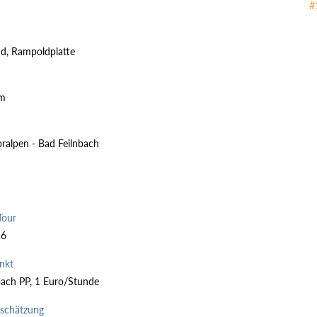
#
d, Rampoldplatte
2m
oralpen - Bad Feilnbach
Tour
26
nkt
ach PP, 1 Euro/Stunde
nschätzung