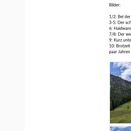
Bilder:
1/2: Bei der
3-5: Der sc
6: Haidwan
7/8: Der weg
9: Kurz unt
10: Brotzeit
paar Jahren