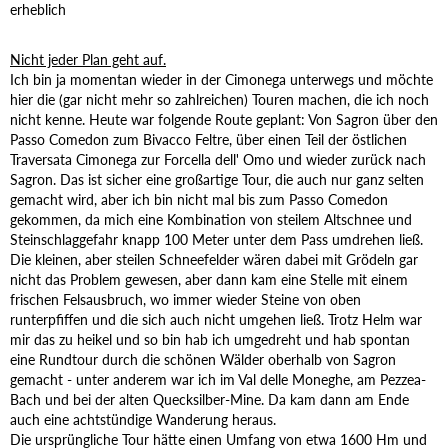
erheblich
Nicht jeder Plan geht auf.
Ich bin ja momentan wieder in der Cimonega unterwegs und möchte
hier die (gar nicht mehr so zahlreichen) Touren machen, die ich noch
nicht kenne. Heute war folgende Route geplant: Von Sagron über den
Passo Comedon zum Bivacco Feltre, über einen Teil der östlichen
Traversata Cimonega zur Forcella dell' Omo und wieder zurück nach
Sagron. Das ist sicher eine großartige Tour, die auch nur ganz selten
gemacht wird, aber ich bin nicht mal bis zum Passo Comedon
gekommen, da mich eine Kombination von steilem Altschnee und
Steinschlaggefahr knapp 100 Meter unter dem Pass umdrehen ließ.
Die kleinen, aber steilen Schneefelder wären dabei mit Grödeln gar
nicht das Problem gewesen, aber dann kam eine Stelle mit einem
frischen Felsausbruch, wo immer wieder Steine von oben
runterpfiffen und die sich auch nicht umgehen ließ. Trotz Helm war
mir das zu heikel und so bin hab ich umgedreht und hab spontan
eine Rundtour durch die schönen Wälder oberhalb von Sagron
gemacht - unter anderem war ich im Val delle Moneghe, am Pezzea-
Bach und bei der alten Quecksilber-Mine. Da kam dann am Ende
auch eine achtstündige Wanderung heraus.
Die ursprüngliche Tour hätte einen Umfang von etwa 1600 Hm und