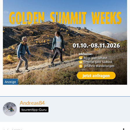
Andreas84
tourentipp-Guru