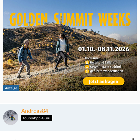
Andreas84
tourentipp-Guru