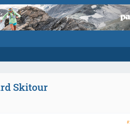
ard Skitour
#