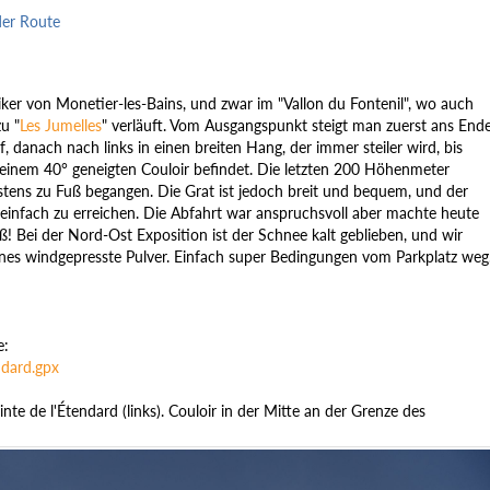
der Route
siker von Monetier-les-Bains, und zwar im "Vallon du Fontenil", wo auch
zu "
Les Jumelles
" verläuft. Vom Ausgangspunkt steigt man zuerst ans End
, danach nach links in einen breiten Hang, der immer steiler wird, bis
 einem 40° geneigten Couloir befindet. Die letzten 200 Höhenmeter
tens zu Fuß begangen. Die Grat ist jedoch breit und bequem, und der
 einfach zu erreichen. Die Abfahrt war anspruchsvoll aber machte heute
ß! Bei der Nord-Ost Exposition ist der Schnee kalt geblieben, und wir
nes windgepresste Pulver. Einfach super Bedingungen vom Parkplatz weg
e:
ndard.gpx
nte de l'Étendard (links). Couloir in der Mitte an der Grenze des