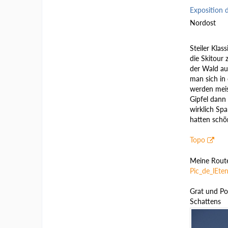
Exposition 
Nordost
Steiler Klas
die Skitour 
der Wald auf
man sich in
werden meis
Gipfel dann
wirklich Spa
hatten schö
Topo
Meine Rout
Pic_de_lEte
Grat und Poi
Schattens