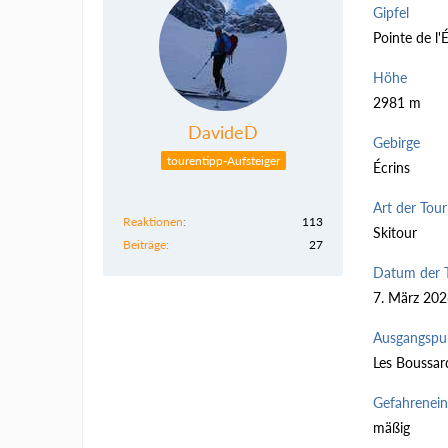
Gipfel
Pointe de l'
Höhe
2981 m
DavideD
Gebirge
tourentipp-Aufsteiger
Écrins
Art der Tour
Reaktionen
113
Skitour
Beiträge
27
Datum der 
7. März 20
Ausgangspu
Les Boussar
Gefahrenei
mäßig