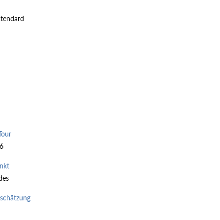
Étendard
Tour
26
nkt
des
nschätzung