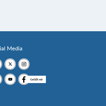
ial Media
Gefällt mir