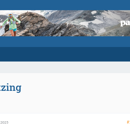
tzing
#
 2025