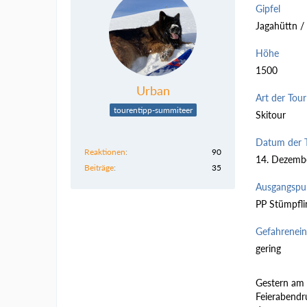
Gipfel
Jagahüttn /
Höhe
1500
Urban
Art der Tour
tourentipp-summiteer
Skitour
Datum der 
Reaktionen
90
14. Dezemb
Beiträge
35
Ausgangspu
PP Stümpfli
Gefahrenei
gering
Gestern am s
Feierabendr