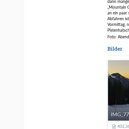
dann mangel
„Mountain C
an ein paar
Abfahren ist
Vormittag, n
Pistenhatsc
Foto: Aben
Bilder
IMG_777
402,3