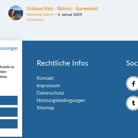
Gröbner Hals - Skitour - Karwendel
Bernhard Admin
4. Januar 2025
Österreich
immungen
Rechtliche Infos
Soc
bseite zu
iten-
okies
nlage
Kontakt
Impressum
Datenschutz
Nutzungsbedingungen
Sitemap