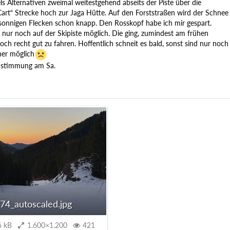
s Alternativen zweimal weitestgehend abseits der Piste über die
art“ Strecke hoch zur Jaga Hütte. Auf den Forststraßen wird der Schnee
 sonnigen Flecken schon knapp. Den Rosskopf habe ich mir gespart.
 nur noch auf der Skipiste möglich. Die ging, zumindest am frühen
och recht gut zu fahren. Hoffentlich schneit es bald, sonst sind nur noch
her möglich
dstimmung am Sa.
4_autoscaled.jpg
6 kB
1.600×1.200
421