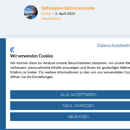
Spitzingsee-Skitourenrunde
Martin
2. April 2025
Deutschland
Datenschutzbest
Wir verwenden Cookies
Tourentipp
Service
Wir können diese zur Analyse unserer Besucherdaten platzieren, um unsere We
verbessern, personalisierte Inhalte anzuzeigen und Ihnen ein großartiges Webse
Erlebnis zu bieten. Für weitere Informationen zu den von uns verwendeten Co
Über uns
Wetter & Lawine
öffnen Sie die Einstellungen.
Touren
Bergjournal
Hütten
Gipfelkonferenz
MyTourentipp
ALLE AKZEPTIEREN
NEIN, ANPASSEN
ABLEHNEN
© Tourentipp.com 2025