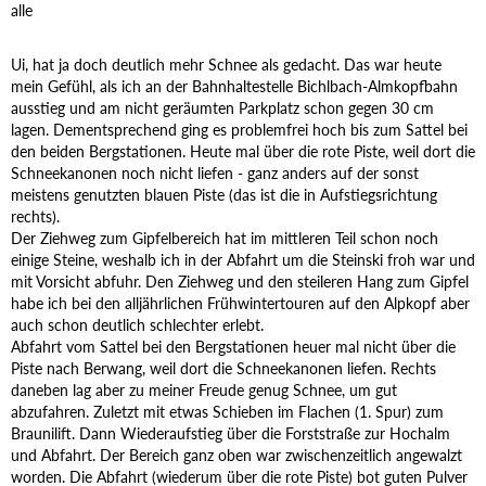
alle
Ui, hat ja doch deutlich mehr Schnee als gedacht. Das war heute
mein Gefühl, als ich an der Bahnhaltestelle Bichlbach-Almkopfbahn
ausstieg und am nicht geräumten Parkplatz schon gegen 30 cm
lagen. Dementsprechend ging es problemfrei hoch bis zum Sattel bei
den beiden Bergstationen. Heute mal über die rote Piste, weil dort die
Schneekanonen noch nicht liefen - ganz anders auf der sonst
meistens genutzten blauen Piste (das ist die in Aufstiegsrichtung
rechts).
Der Ziehweg zum Gipfelbereich hat im mittleren Teil schon noch
einige Steine, weshalb ich in der Abfahrt um die Steinski froh war und
mit Vorsicht abfuhr. Den Ziehweg und den steileren Hang zum Gipfel
habe ich bei den alljährlichen Frühwintertouren auf den Alpkopf aber
auch schon deutlich schlechter erlebt.
Abfahrt vom Sattel bei den Bergstationen heuer mal nicht über die
Piste nach Berwang, weil dort die Schneekanonen liefen. Rechts
daneben lag aber zu meiner Freude genug Schnee, um gut
abzufahren. Zuletzt mit etwas Schieben im Flachen (1. Spur) zum
Braunilift. Dann Wiederaufstieg über die Forststraße zur Hochalm
und Abfahrt. Der Bereich ganz oben war zwischenzeitlich angewalzt
worden. Die Abfahrt (wiederum über die rote Piste) bot guten Pulver