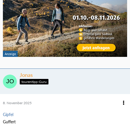
Jonas
tourentipp-Guru
8. November 2025
Gipfel
Guffert