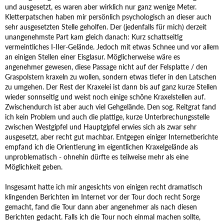
und ausgesetzt, es waren aber wirklich nur ganz wenige Meter.
Kletterpatschen haben mir persönlich psychologisch an dieser auch
sehr ausgesetzten Stelle geholfen. Der (jedenfalls für mich) derzeit
unangenehmste Part kam gleich danach: Kurz schattseitig
vermeintliches I-IIer-Gelände. Jedoch mit etwas Schnee und vor allem
an einigen Stellen einer Eisglasur. Möglicherweise wäre es
angenehmer gewesen, diese Passage nicht auf der Felsplatte / den
Graspolstern kraxeln zu wollen, sondern etwas tiefer in den Latschen
zu umgehen. Der Rest der Kraxelei ist dann bis auf ganz kurze Stellen
wieder sonnseitig und weist noch einige schöne Kraxelstellen auf.
Zwischendurch ist aber auch viel Gehgelände. Den sog. Reitgrat fand
ich kein Problem und auch die plattige, kurze Unterbrechungsstelle
zwischen Westgipfel und Hauptgipfel erwies sich als zwar sehr
ausgesetzt, aber recht gut machbar. Entgegen einiger Internetberichte
empfand ich die Orientierung im eigentlichen Kraxelgelände als
unproblematisch - ohnehin dürfte es teilweise mehr als eine
Möglichkeit geben.
Insgesamt hatte ich mir angesichts von einigen recht dramatisch
klingenden Berichten im Internet vor der Tour doch recht Sorge
gemacht, fand die Tour dann aber angenehmer als nach diesen
Berichten gedacht. Falls ich die Tour noch einmal machen sollte,