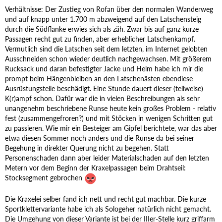
Verhältnisse: Der Zustieg von Rofan über den normalen Wanderweg
und auf knapp unter 1.700 m abzweigend auf den Latschensteig
durch die Südflanke erwies sich als zäh. Zwar bis auf ganz kurze
Passagen recht gut zu finden, aber erheblicher Latschenkampf.
Vermutlich sind die Latschen seit dem letzten, im Internet gelobten
Ausschneiden schon wieder deutlich nachgewachsen. Mit größerem
Rucksack und daran befestigter Jacke und Helm habe ich mir die
prompt beim Hängenbleiben an den Latschenästen ebendiese
Ausrüstungsteile beschädigt. Eine Stunde dauert dieser (teilweise)
K(r)ampf schon. Dafür war die in vielen Beschreibungen als sehr
unangenehm beschriebene Runse heute kein großes Problem - relativ
fest (zusammengefroren?) und mit Stöcken in wenigen Schritten gut
zu passieren. Wie mir ein Besteiger am Gipfel berichtete, war das aber
etwa diesen Sommer noch anders und die Runse da bei seiner
Begehung in direkter Querung nicht zu begehen. Statt
Personenschaden dann aber leider Materialschaden auf den letzten
Metern vor dem Beginn der Kraxelpassagen beim Drahtseil:
Stocksegment gebrochen
Die Kraxelei selber fand ich nett und recht gut machbar. Die kurze
Sportklettervariante habe ich als Sologeher natürlich nicht gemacht.
Die Umgehung von dieser Variante ist bei der IIIer-Stelle kurz griffarm