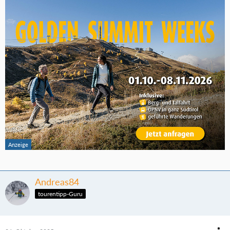
Andreas84
tourentipp-Guru