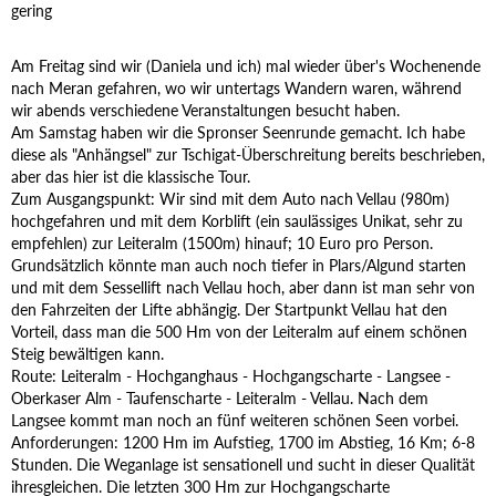
gering
Am Freitag sind wir (Daniela und ich) mal wieder über's Wochenende
nach Meran gefahren, wo wir untertags Wandern waren, während
wir abends verschiedene Veranstaltungen besucht haben.
Am Samstag haben wir die Spronser Seenrunde gemacht. Ich habe
diese als "Anhängsel" zur Tschigat-Überschreitung bereits beschrieben,
aber das hier ist die klassische Tour.
Zum Ausgangspunkt: Wir sind mit dem Auto nach Vellau (980m)
hochgefahren und mit dem Korblift (ein saulässiges Unikat, sehr zu
empfehlen) zur Leiteralm (1500m) hinauf; 10 Euro pro Person.
Grundsätzlich könnte man auch noch tiefer in Plars/Algund starten
und mit dem Sessellift nach Vellau hoch, aber dann ist man sehr von
den Fahrzeiten der Lifte abhängig. Der Startpunkt Vellau hat den
Vorteil, dass man die 500 Hm von der Leiteralm auf einem schönen
Steig bewältigen kann.
Route: Leiteralm - Hochganghaus - Hochgangscharte - Langsee -
Oberkaser Alm - Taufenscharte - Leiteralm - Vellau. Nach dem
Langsee kommt man noch an fünf weiteren schönen Seen vorbei.
Anforderungen: 1200 Hm im Aufstieg, 1700 im Abstieg, 16 Km; 6-8
Stunden. Die Weganlage ist sensationell und sucht in dieser Qualität
ihresgleichen. Die letzten 300 Hm zur Hochgangscharte