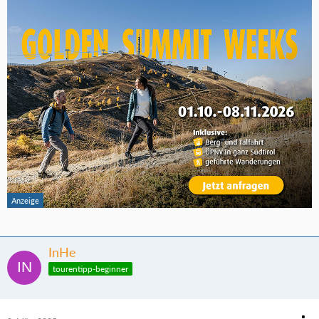
InHe
tourentipp-beginner