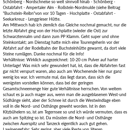
Schönberg - Nordschneise so weit sinnvoll hinab - Schönberg -
Ostabfahrt - Ampertaler Alm - Roßstein-Nordmulde (siehe Beitrag
"Buchstein-Reibn"von vor 10 Tagen - Hochplatte - Ostabfahrt -
Seekarkreuz - Lenggrieser Hütte.
Am Mittwoch hab ich ziemlich das Gleiche nochmal gemacht, nur die
letzte Abfahrt ging von der Hochplatte (wieder die Ost) zur
Schwarztennalm und dann zum PP Klamm. Geht super und ohne
Steinkontakt; am Dienstag hatte mich eine Tourengeherin vor der
Abfahrt auf der Rodelbahn der Buchsteinhütte gewarnt, da dort viele
Steine rumlägen. Danke nochmal für die Info!
Verhältnisse: Wirklich ausgezeichnet: 10-20 cm Pulver auf harter
Unterlage! Was mich sehr gewundert hat, ist, dass die Abfahrten fast
gar nicht verspurt waren, also auch am Wochenende hier nur ganz
wenig los war. Ich vermute mal, das liegt daran, dass sich die
wenigsten vorstellen können, dass bei der geringen
Gesamtschneemenge hier gute Verhältnisse herrschen. Von weitem
schaut es ja auch mager aus, wenn man die ausgeblasenen West-und
Südhänge sieht, aber der Schnee ist durch die Westwindlage eben
voll in die Nord- und Osthänge geweht worden. Ist in den
Kitzbühelern so, ist am Tegernsee so und ich würde vermuten, dass es
auch am Spitzing so ist. Da müssten die Nord- und Osthänge
zwischen Auerspitz und Tanzeck eigentlich auch gut gehen.
Lawinengefahr: Sehr gering, aber viele Reste von älteren