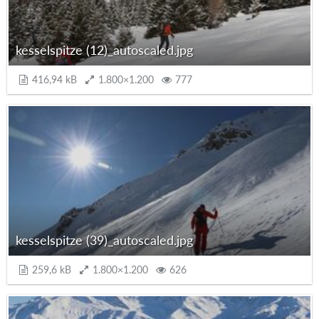
kesselspitze (12)_autoscaled.jpg
416,94 kB
1.800×1.200
777
kesselspitze (39)_autoscaled.jpg
259,6 kB
1.800×1.200
626