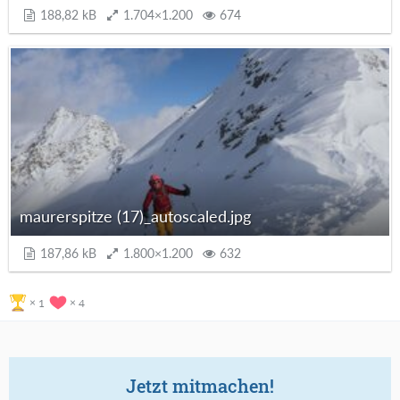
188,82 kB
1.704×1.200
674
maurerspitze (17)_autoscaled.jpg
187,86 kB
1.800×1.200
632
1
4
Jetzt mitmachen!