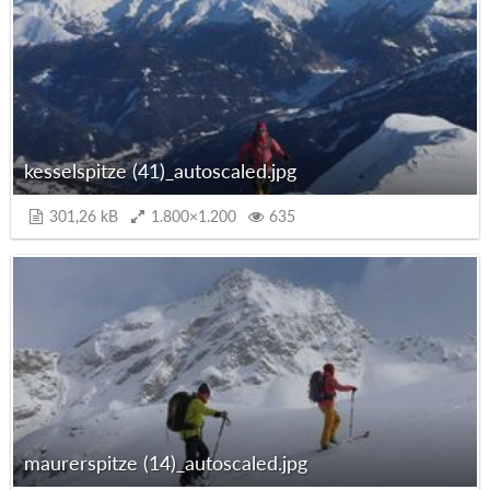
kesselspitze (41)_autoscaled.jpg
301,26 kB
1.800×1.200
635
maurerspitze (14)_autoscaled.jpg