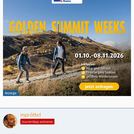
mpröttel
tourentipp-extreme