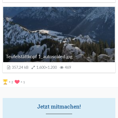
Teufelstättkopf 1_autoscaled.jpg
357,24 kB
1.600×1.200
469
2
1
Jetzt mitmachen!