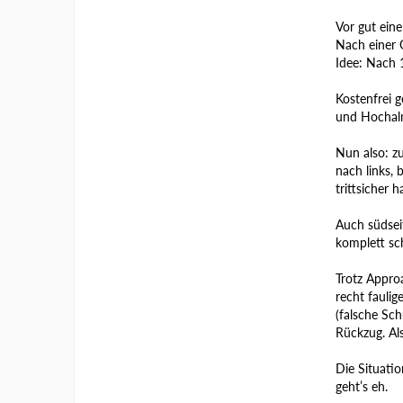
Vor gut ein
Nach einer G
Idee: Nach 
Kostenfrei 
und Hochalm
Nun also: zu
nach links,
trittsicher h
Auch südsei
komplett sc
Trotz Approa
recht fauli
(falsche Sch
Rückzug. Als
Die Situati
geht’s eh.