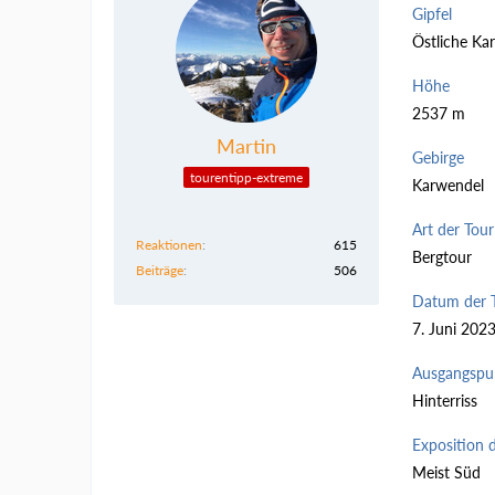
Gipfel
Östliche Ka
Höhe
2537 m
Martin
Gebirge
tourentipp-extreme
Karwendel
Art der Tour
Reaktionen
615
Bergtour
Beiträge
506
Datum der 
7. Juni 202
Ausgangspu
Hinterriss
Exposition 
Meist Süd