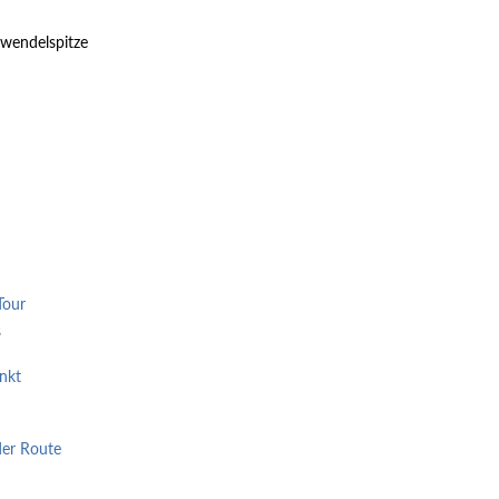
rwendelspitze
Tour
3
nkt
der Route