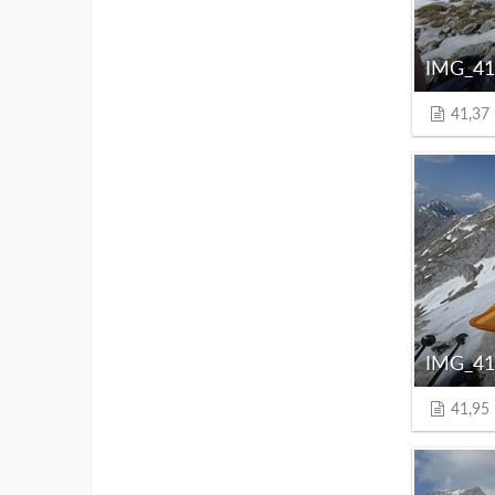
IMG_41
41,37
IMG_41
41,95