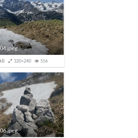
04.jpeg
 kB
320×240
556
06.jpeg