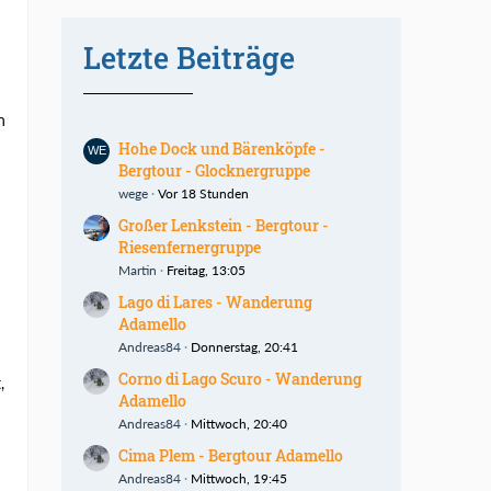
Letzte Beiträge
n
Hohe Dock und Bärenköpfe -
Bergtour - Glocknergruppe
wege
Vor 18 Stunden
Großer Lenkstein - Bergtour -
Riesenfernergruppe
Martin
Freitag, 13:05
Lago di Lares - Wanderung
Adamello
Andreas84
Donnerstag, 20:41
Corno di Lago Scuro - Wanderung
,
Adamello
Andreas84
Mittwoch, 20:40
Cima Plem - Bergtour Adamello
Andreas84
Mittwoch, 19:45