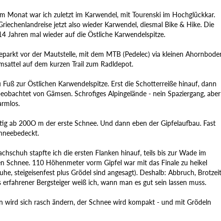
em Monat war ich zuletzt im Karwendel, mit Tourenski im Hochglückkar.
riechenlandreise jetzt also wieder Karwendel, diesmal Bike & Hike. Die
14 Jahren mal wieder auf die Östliche Karwendelspitze.
geparkt vor der Mautstelle, mit dem MTB (Pedelec) via kleinen Ahornbode
sattel auf dem kurzen Trail zum Radldepot.
 Fuß zur Östlichen Karwendelspitze. Erst die Schotterreiße hinauf, dann
 beobachtet von Gämsen. Schrofiges Alpingelände - nein Spaziergang, aber
armlos.
tig ab 200O m der erste Schnee. Und dann eben der Gipfelaufbau. Fast
hneebedeckt.
chschuh stapfte ich die ersten Flanken hinauf, teils bis zur Wade im
gen Schnee. 110 Höhenmeter vorm Gipfel war mit das Finale zu heikel
uhe, steigeisenfest plus Grödel sind angesagt). Deshalb: Abbruch, Brotzeit
 erfahrener Bergsteiger weiß ich, wann man es gut sein lassen muss.
on wird sich rasch ändern, der Schnee wird kompakt - und mit Grödeln