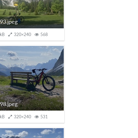
93.jpeg
 kB
320×240
568
98.jpeg
 kB
320×240
531