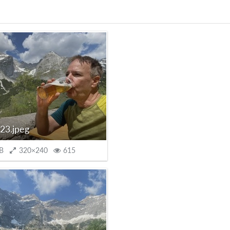
23.jpeg
B
320×240
615