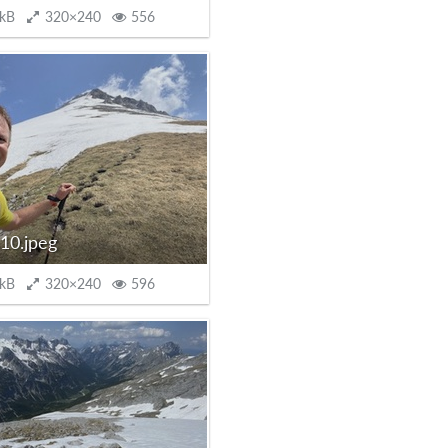
 kB
320×240
556
10.jpeg
 kB
320×240
596