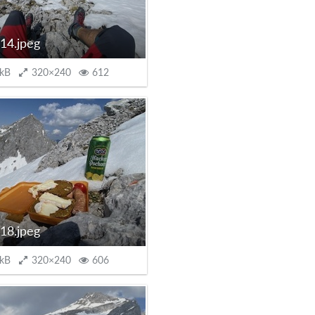
14.jpeg
 kB
320×240
612
18.jpeg
 kB
320×240
606