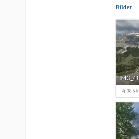
Bilder
IMG_41
38,5 k