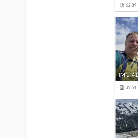
62,89
IMG_41
39,51