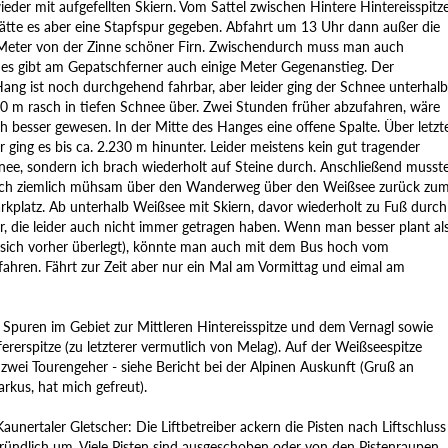
eder mit aufgefellten Skiern. Vom Sattel zwischen Hintere Hintereisspitz
ätte es aber eine Stapfspur gegeben. Abfahrt um 13 Uhr dann außer die
 Meter von der Zinne schöner Firn. Zwischendurch muss man auch
 es gibt am Gepatschferner auch einige Meter Gegenanstieg. Der
ng ist noch durchgehend fahrbar, aber leider ging der Schnee unterhalb
00 m rasch in tiefen Schnee über. Zwei Stunden früher abzufahren, wäre
h besser gewesen. In der Mitte des Hanges eine offene Spalte. Über letzt
 ging es bis ca. 2.230 m hinunter. Leider meistens kein gut tragender
e, sondern ich brach wiederholt auf Steine durch. Anschließend musst
och ziemlich mühsam über den Wanderweg über den Weißsee zurück zu
arkplatz. Ab unterhalb Weißsee mit Skiern, davor wiederholt zu Fuß durch
r, die leider auch nicht immer getragen haben. Wenn man besser plant al
s sich vorher überlegt), könnte man auch mit dem Bus hoch vom
fahren. Fährt zur Zeit aber nur ein Mal am Vormittag und eimal am
 Spuren im Gebiet zur Mittleren Hintereisspitze und dem Vernagl sowie
ererspitze (zu letzterer vermutlich von Melag). Auf der Weißseespitze
zwei Tourengeher - siehe Bericht bei der Alpinen Auskunft (Gruß an
rkus, hat mich gefreut).
nertaler Gletscher: Die Liftbetreiber ackern die Pisten nach Liftschluss
ründlich um. Viele Pisten sind ausgeschoben oder von den Pistenraupen