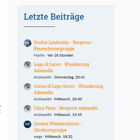
Letzte Beiträge
Großer Lenkstein - Bergtour -
n
Riesenfernergruppe
Martin
Vor 18 Stunden
Lago di Lares - Wanderung
Adamello
Andreas84
Donnerstag, 20:41
Corno di Lago Scuro - Wanderung
Adamello
Andreas84
Mittwoch, 20:40
,
Cima Plem - Bergtour Adamello
t
Andreas84
Mittwoch, 19:45
Großes Wiesbachhorn -
Glocknergruppe
wege
Mittwoch, 18:32