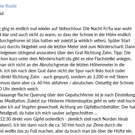
der Route
üd
ging es endlich mal wieder auf Skihochtour. Die Nacht Fr/Sa war wohl
 klar und auch nicht zu warm, so dass der Schnee in der Höhe endlich
urchgefroren ist (das hatten wir zuletzt ja wirklich selten). Später Start
urz durchs Skigebiet und die letzten Meter steil zum Nörderschartl. Dan
Steigeisen (dringend anzuraten) über den Grat Richtung Zahn. Tipp: Die
chon kurz unter dem Nörderschartl (da gibt es eine Flachstelle) anlegen,
man sich nicht an der Abrutschgrenze die letzten Höhenmeter in die
h. Ich bin nach dem Grat dann nicht der Spur nach links hoch (oder
 direkt Richtung Zahn - auch gespurt), sondern ab 3.200 m mit Skiern
 muss dann aber ca. 60 Hm abfahren / abrutschen. Ostseitig der Schnee
 Uhr ziemlich weich.
 laaaange flache Querung über den Gepatschferner ist je nach Einstellung
er Meditation. Zuletzt zur Hinteren Hintereisspitze geht es sehr steil hoch
abe ich auf Stapfen gewechselt. Achtung am Gipfelbuchbehälter: Der ha
Metallgratl, da habe ich mich sauber aufgeschnitten ...
2:30 direkt vom Gipfel ordentlich - ziemlich steil nach Norden hinab
elsen!). Ich bin dann noch die ca. 50 Hm hoch zur Zinne durch die
nd wollte das zu Fuß machen, aber da brach man bis über die Hüfte ein.