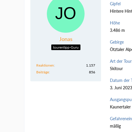
Gipfel
Hintere Hint
Höhe
3.486 m
Jonas
Gebirge
tourentipp-Guru
Ötztaler Al
Art der Tour
Reaktionen
1.157
Skitour
Beiträge
856
Datum der 
3. Juni 202
Ausgangspu
Kaunertaler
Gefahrenei
mäßig