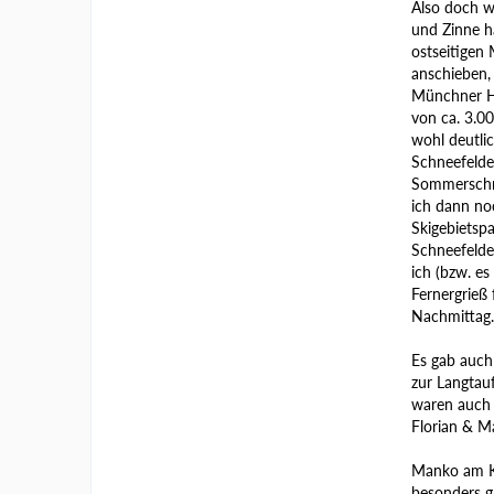
Also doch wi
und Zinne h
ostseitigen
anschieben,
Münchner Ha
von ca. 3.0
wohl deutlic
Schneefelder
Sommerschne
ich dann n
Skigebietsp
Schneefelde
ich (bzw. e
Fernergrieß 
Nachmittag.
Es gab auch
zur Langtauf
waren auch 
Florian & Ma
Manko am Kau
besonders g