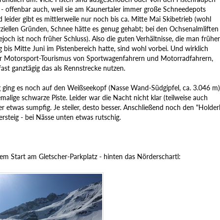
t - offenbar auch, weil sie am Kaunertaler immer große Schneedepots
 leider gibt es mittlerweile nur noch bis ca. Mitte Mai Skibetrieb (wohl
iellen Gründen, Schnee hätte es genug gehabt; bei den Ochsenalmliften
och ist noch früher Schluss). Also die guten Verhältnisse, die man früher
bis Mitte Juni im Pistenbereich hatte, sind wohl vorbei. Und wirklich
der Motorsport-Tourismus von Sportwagenfahrern und Motorradfahrern,
 fast ganztägig das als Rennstrecke nutzen.
ging es noch auf den Weißseekopf (Nasse Wand-Südgipfel, ca. 3.046 m)
malige schwarze Piste. Leider war die Nacht nicht klar (teilweise auch
r etwas sumpfig. Je steiler, desto besser. Anschließend noch den "Holderl
ersteig - bei Nässe unten etwas rutschig.
em Start am Gletscher-Parkplatz - hinten das Nörderschartl: