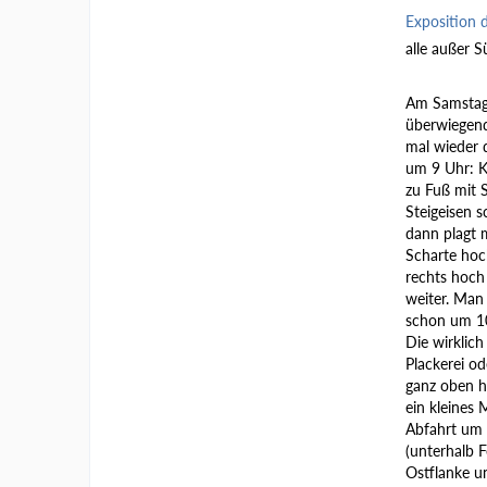
Exposition 
alle außer S
Am Samstag 
überwiegend
mal wieder d
um 9 Uhr: K
zu Fuß mit 
Steigeisen s
dann plagt 
Scharte hoc
rechts hoch
weiter. Man
schon um 10
Die wirklich
Plackerei od
ganz oben h
ein kleines 
Abfahrt um 1
(unterhalb F
Ostflanke u