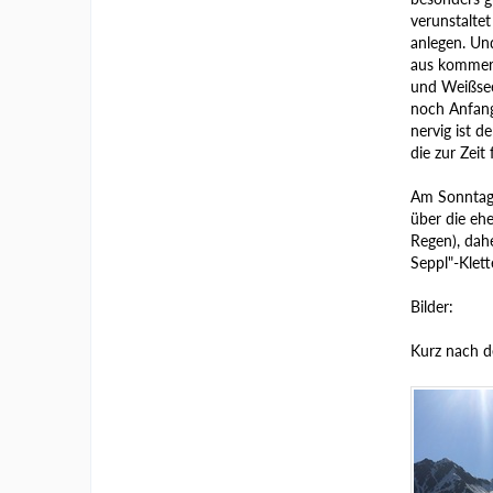
verunstalte
anlegen. Und
aus kommerz
und Weißseej
noch Anfang 
nervig ist 
die zur Zeit
Am Sonntag 
über die ehe
Regen), dahe
Seppl"-Klett
Bilder:
Kurz nach d