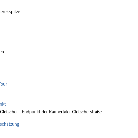
ereisspitze
pen
Tour
3
nkt
 Gletscher - Endpunkt der Kaunertaler Gletscherstraße
nschätzung