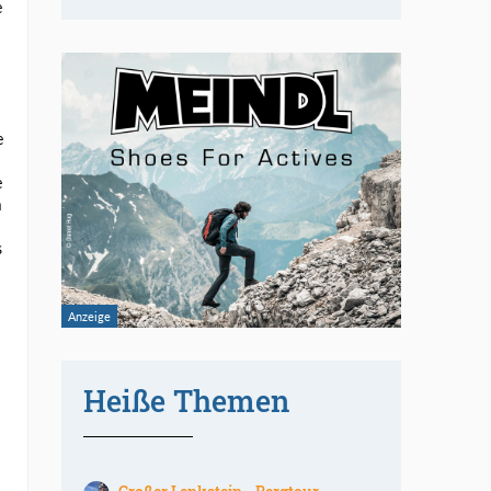
e
e
e
m
s
Heiße Themen