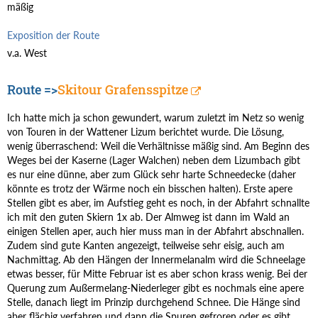
mäßig
Exposition der Route
v.a. West
Route =>
Skitour Grafensspitze
Ich hatte mich ja schon gewundert, warum zuletzt im Netz so wenig
von Touren in der Wattener Lizum berichtet wurde. Die Lösung,
wenig überraschend: Weil die Verhältnisse mäßig sind. Am Beginn des
Weges bei der Kaserne (Lager Walchen) neben dem Lizumbach gibt
es nur eine dünne, aber zum Glück sehr harte Schneedecke (daher
könnte es trotz der Wärme noch ein bisschen halten). Erste apere
Stellen gibt es aber, im Aufstieg geht es noch, in der Abfahrt schnallte
ich mit den guten Skiern 1x ab. Der Almweg ist dann im Wald an
einigen Stellen aper, auch hier muss man in der Abfahrt abschnallen.
Zudem sind gute Kanten angezeigt, teilweise sehr eisig, auch am
Nachmittag. Ab den Hängen der Innermelanalm wird die Schneelage
etwas besser, für Mitte Februar ist es aber schon krass wenig. Bei der
Querung zum Außermelang-Niederleger gibt es nochmals eine apere
Stelle, danach liegt im Prinzip durchgehend Schnee. Die Hänge sind
aber flächig verfahren und dann die Spuren gefroren oder es gibt