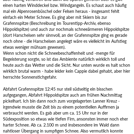
einen harten Winddeckel bzw. Windgangeln. Es schaut auch häufig
mal ein Alpenrosenbüschel oder Felsen heraus - insgesamt fehlt
einfach ein Meter Schnee. Es ging aber mit Skiern bis zur
Grafennspitze (Beschreibung im Tourentipp-Archiv, ebenso
Hippoldspitze) und auch zur nochmals schneeärmeren Hippoldspitze
(dort Harscheisen sehr sinnvoll, an der Grafennspitze ging es gerade
noch ohne - die Harscheisen angelegt wäre es vielleicht im Aufstieg
etwas weniger mühsam gewesen).
Wenn schon nicht die Schneebeschaffenheit und -menge für
Begeisterung sorgte, so ist das Ambiente natürlich wirklich toll und
heute auch das Wetter und die Sicht. Nur unten wurde es halt schon
wirklich brutal warm - habe leider kein Cappie dabei gehabt, aber hier
herrschte Sonnenstichgefahr.
Abfahrt Grafennspitze 12:45 nur steil südseitig ein bisschen
aufgegangen, Abfahrt Hippoldspitze auch am frühen Nachmittag
pickelhart. Ich bin dann noch zum vorgelagerten Lanner Kreuz -
irgendwie musste die Zeit bis zu einem potentiellen Auffirnen ja
verbraucht werden. Es gab aber um ca. 15 Uhr nur in der
Südexposition so etwas wie tiefen Firn, ansonsten immer noch eher
harter Schnee. Ab ca. 2.100 m und insbesondere im Wald dann
nahtloser Übergang in sumpfigen Schnee. Also vermutlich konnte