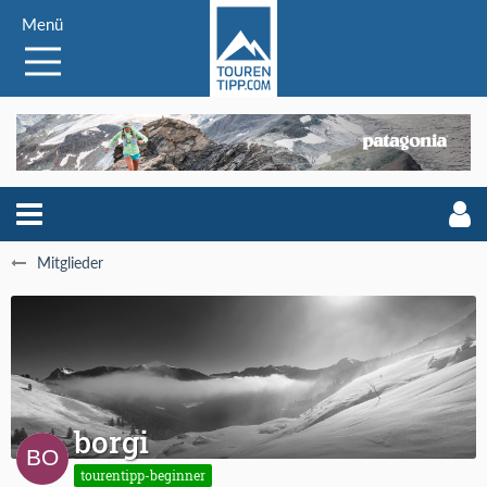
Menü
Mitglieder
borgi
tourentipp-beginner