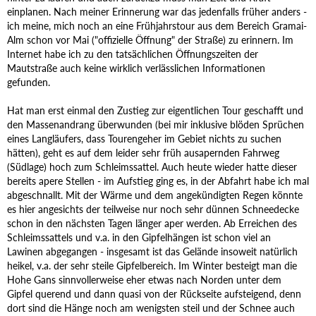
einplanen. Nach meiner Erinnerung war das jedenfalls früher anders -
ich meine, mich noch an eine Frühjahrstour aus dem Bereich Gramai-
Alm schon vor Mai ("offizielle Öffnung" der Straße) zu erinnern. Im
Internet habe ich zu den tatsächlichen Öffnungszeiten der
Mautstraße auch keine wirklich verlässlichen Informationen
gefunden.
Hat man erst einmal den Zustieg zur eigentlichen Tour geschafft und
den Massenandrang überwunden (bei mir inklusive blöden Sprüchen
eines Langläufers, dass Tourengeher im Gebiet nichts zu suchen
hätten), geht es auf dem leider sehr früh ausapernden Fahrweg
(Südlage) hoch zum Schleimssattel. Auch heute wieder hatte dieser
bereits apere Stellen - im Aufstieg ging es, in der Abfahrt habe ich mal
abgeschnallt. Mit der Wärme und dem angekündigten Regen könnte
es hier angesichts der teilweise nur noch sehr dünnen Schneedecke
schon in den nächsten Tagen länger aper werden. Ab Erreichen des
Schleimssattels und v.a. in den Gipfelhängen ist schon viel an
Lawinen abgegangen - insgesamt ist das Gelände insoweit natürlich
heikel, v.a. der sehr steile Gipfelbereich. Im Winter besteigt man die
Hohe Gans sinnvollerweise eher etwas nach Norden unter dem
Gipfel querend und dann quasi von der Rückseite aufsteigend, denn
dort sind die Hänge noch am wenigsten steil und der Schnee auch