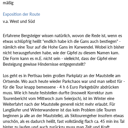
mäßig
Exposition der Route
v.a. West und Süd
Erfahrene Bergsteiger wissen natürlich, wovon die Rede ist, wenn es
etwas schlüpfrig heißt "endlich habe ich die Gans auch bestiegen" -
nämlich eine Tour auf die Hohe Gans im Karwendel. Wobei ich bisher
nicht herausgefunden habe, wie der Gipfel zu diesem Namen kam.
Die Form kann es m.E. nicht sein - vielleicht, dass der Gipfel einer
Besteigung gewisse Hindernisse entgegenstellt?
Los geht es in Pertisau beim großen Parkplatz an der Mautstelle am
Ortsende. Wo auch heute wieder Parkchaos war und man selbst für -
für die Tour knapp bemessene - 4 h 6 Euro Parkgebühr abdrücken
muss. Wie ich heute feststellen durfte (insoweit Korrektur zum
Tourenbericht vom Mittwoch zum Seierjoch), ist im Winter eine
Weiterfahrt nach der Mautstelle generell nicht mehr erlaubt. Für
Langläufer und Winterwanderer ist das kein Problem (die Touren
beginnen ja alle an der Mautstelle), als Skitourengeher insofern etwas
unschön, als es dadurch heißt, fast vollständig flach ca. 45 min ins Tal
hinter zu laufen und auch zurückzu muss man Zeit und Kraft