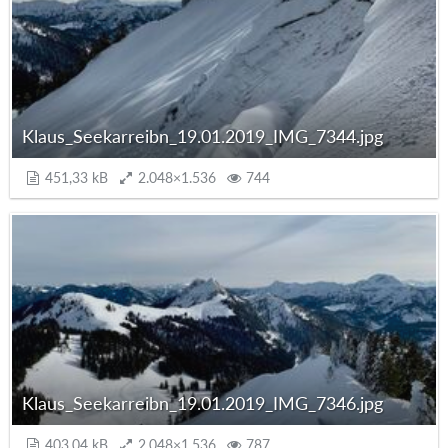
Klaus_Seekarreibn_19.01.2019_IMG_7344.jpg
451,33 kB
2.048×1.536
744
Klaus_Seekarreibn_19.01.2019_IMG_7346.jpg
403,04 kB
2.048×1.536
787