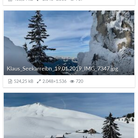
Klaus_Seekarreibn_19.01.2019_IMG_7347.jpg
524,25 kB
2.048×1.536
720