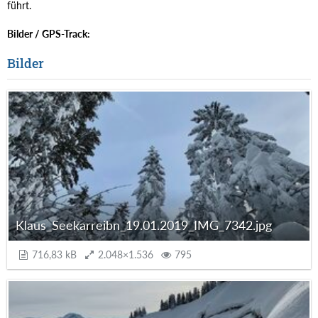
führt.
Bilder / GPS-Track:
Bilder
Klaus_Seekarreibn_19.01.2019_IMG_7342.jpg
716,83 kB
2.048×1.536
795