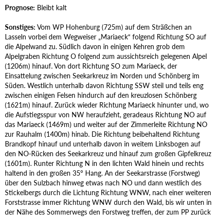
Prognose:
Bleibt kalt
Sonstiges:
Vom WP Hohenburg (725m) auf dem Sträßchen an
Lasseln vorbei dem Wegweiser „Mariaeck“ folgend Richtung SO auf
die Alpelwand zu. Südlich davon in einigen Kehren grob dem
Alpelgraben Richtung O folgend zum aussichtsreich gelegenen Alpel
(1206m) hinauf. Von dort Richtung SO zum Mariaeck, der
Einsattelung zwischen Seekarkreuz im Norden und Schönberg im
Süden. Westlich unterhalb davon Richtung SSW steil und teils eng
zwischen einigen Felsen hindurch auf den kreuzlosen Schönberg
(1621m) hinauf. Zurück wieder Richtung Mariaeck hinunter und, wo
die Aufstiegsspur von NW heraufzieht, geradeaus Richtung NO auf
das Mariaeck (1469m) und weiter auf der Zimmerleite Richtung NO
zur Rauhalm (1400m) hinab. Die Richtung beibehaltend Richtung
Brandkopf hinauf und unterhalb davon in weitem Linksbogen auf
den NO-Rücken des Seekarkreuz und hinauf zum großen Gipfelkreuz
(1601m). Runter Richtung N in den lichten Wald hinein und rechts
haltend in den großen 35° Hang. An der Seekarstrasse (Forstweg)
über den Sulzbach hinweg etwas nach NO und dann westlich des
Stickelbergs durch die Lichtung Richtung WNW, nach einer weiteren
Forststrasse immer Richtung WNW durch den Wald, bis wir unten in
der Nähe des Sommerwegs den Forstweg treffen, der zum PP zurück