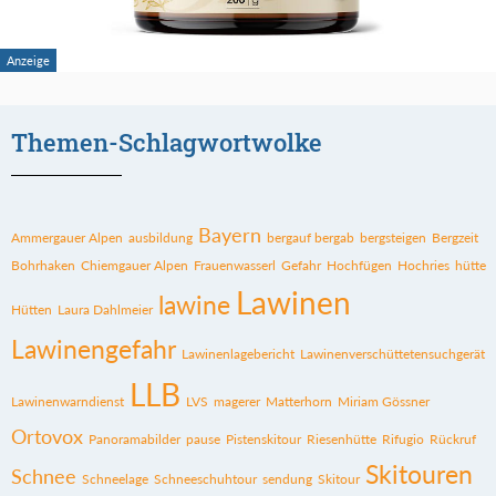
Themen-Schlagwortwolke
Bayern
Ammergauer Alpen
ausbildung
bergauf bergab
bergsteigen
Bergzeit
Bohrhaken
Chiemgauer Alpen
Frauenwasserl
Gefahr
Hochfügen
Hochries
hütte
Lawinen
lawine
Hütten
Laura Dahlmeier
Lawinengefahr
Lawinenlagebericht
Lawinenverschüttetensuchgerät
LLB
Lawinenwarndienst
LVS
magerer
Matterhorn
Miriam Gössner
Ortovox
Panoramabilder
pause
Pistenskitour
Riesenhütte
Rifugio
Rückruf
Skitouren
Schnee
Schneelage
Schneeschuhtour
sendung
Skitour