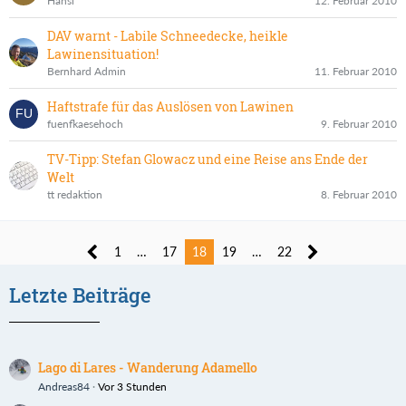
Hansl
12. Februar 2010
DAV warnt - Labile Schneedecke, heikle
Lawinensituation!
Bernhard Admin
11. Februar 2010
Haftstrafe für das Auslösen von Lawinen
fuenfkaesehoch
9. Februar 2010
TV-Tipp: Stefan Glowacz und eine Reise ans Ende der
Welt
tt redaktion
8. Februar 2010
1
…
17
18
19
…
22
Letzte Beiträge
Lago di Lares - Wanderung Adamello
Andreas84
Vor 3 Stunden