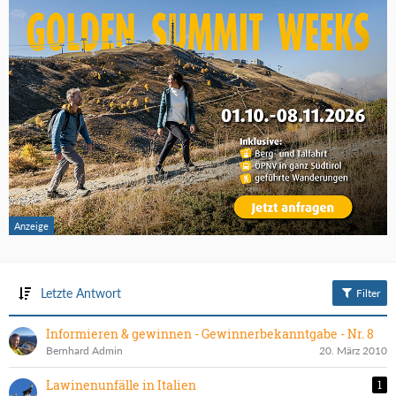
Letzte Antwort
Filter
Informieren & gewinnen - Gewinnerbekanntgabe - Nr. 8
Bernhard Admin
20. März 2010
Lawinenunfälle in Italien
1