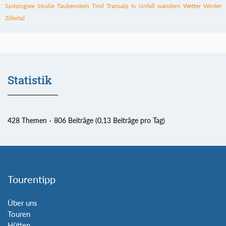
Spitzingsee
Studie
Taubenstein
Tirol
Transalp
tv
Unfall
wandern
Wetter
Winter
Zillertal
Statistik
428 Themen
806 Beiträge (0,13 Beiträge pro Tag)
Tourentipp
Über uns
Touren
Hütten