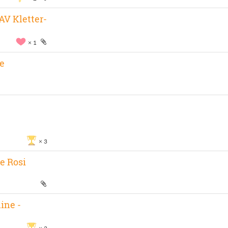
AV Kletter-
1
e
3
e Rosi
ine -