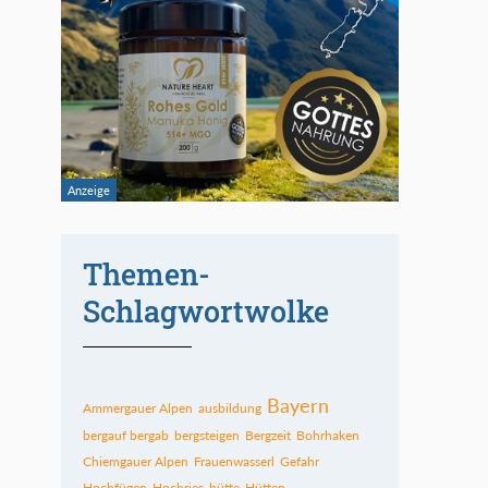
Themen-
Schlagwortwolke
Bayern
Ammergauer Alpen
ausbildung
bergauf bergab
bergsteigen
Bergzeit
Bohrhaken
Chiemgauer Alpen
Frauenwasserl
Gefahr
Hochfügen
Hochries
hütte
Hütten