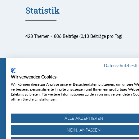
Statistik
428 Themen
806 Beiträge (0,13 Beiträge pro Tag)
Datenschutzbest
Wir verwenden Cookies
Tourentipp
Service
Wir können diese zur Analyse unserer Besucherdaten platzieren, um unsere We
verbessern, personalisierte Inhalte anzuzeigen und Ihnen ein großartiges Webse
Erlebnis zu bieten. Für weitere Informationen zu den von uns verwendeten Co
Über uns
Wetter & Lawine
öffnen Sie die Einstellungen.
Touren
Bergjournal
Hütten
Gipfelkonferenz
MyTourentipp
ALLE AKZEPTIEREN
NEIN, ANPASSEN