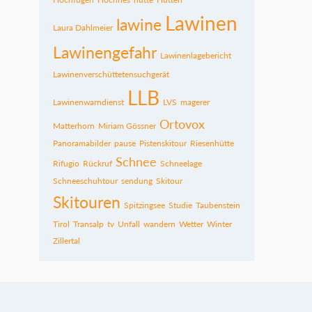
Lawinen
lawine
Laura Dahlmeier
Lawinengefahr
Lawinenlagebericht
Lawinenverschüttetensuchgerät
LLB
Lawinenwarndienst
LVS
magerer
Ortovox
Matterhorn
Miriam Gössner
Panoramabilder
pause
Pistenskitour
Riesenhütte
Schnee
Rifugio
Rückruf
Schneelage
Schneeschuhtour
sendung
Skitour
Skitouren
Spitzingsee
Studie
Taubenstein
Tirol
Transalp
tv
Unfall
wandern
Wetter
Winter
Zillertal