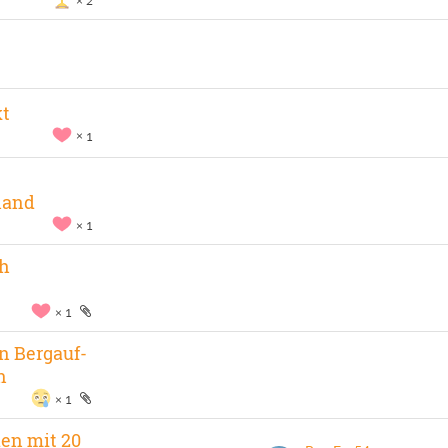
2
kt
1
land
1
ch
1
n Bergauf-
n
1
en mit 20