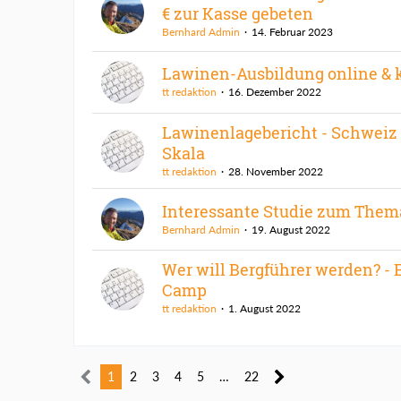
€ zur Kasse gebeten
Bernhard Admin
14. Februar 2023
Lawinen-Ausbildung online & 
tt redaktion
16. Dezember 2022
Lawinenlagebericht - Schweiz
Skala
tt redaktion
28. November 2022
Interessante Studie zum The
Bernhard Admin
19. August 2022
Wer will Bergführer werden? - 
Camp
tt redaktion
1. August 2022
1
2
3
4
5
…
22