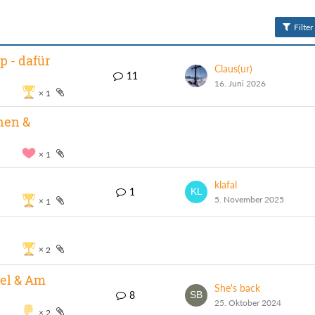
Filter
 - dafür
Claus(ur)
11
16. Juni 2026
1
hen &
1
klafal
1
5. November 2025
1
2
tel & Am
She's back
8
25. Oktober 2024
2