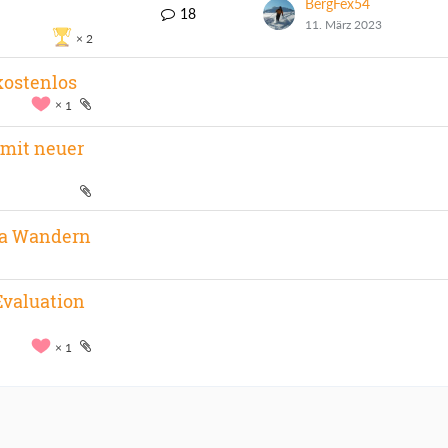
BergFex54
18
11. März 2023
2
kostenlos
1
 mit neuer
ma Wandern
Evaluation
1