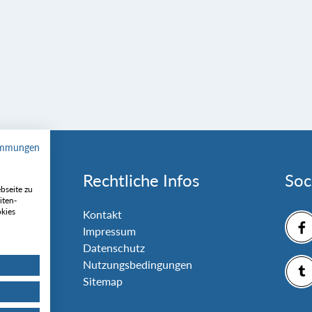
immungen
Rechtliche Infos
Soc
bseite zu
iten-
okies
nlage
Kontakt
Impressum
Datenschutz
Nutzungsbedingungen
Sitemap