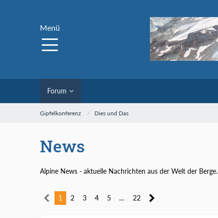
Menü
Forum
Gipfelkonferenz
Dies und Das
News
Alpine News - aktuelle Nachrichten aus der Welt der Berge.
1
2
3
4
5
…
22