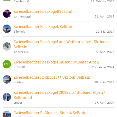
Bernhard G.
22. Februar 2020
Zwieselbacher Rosskogel(3080m)
sonnenvogel
21. April 2019
Zwieselbacher Rosskogel, Sellrain
SibylleR
25. Mai 2019
Zwieselbacher Rosskogel und Weitkarspitze - Skitour
Sellrain
Andreas84
9. April 2026
Zwieselbacher Rosskogel Skitour Stubaier Alpen
RobertB
20. Januar 2024
Zwieselbacher Roßkogel ++ Skitour Sellrain
Martin
20. März 2026
Zwieselbacher Rosskogel (3082 m) / Stubaier Alpen /
Sellraintal
gregor
27. April 2009
Zwieselbacher Roßkogel - Stubai/Sellrain