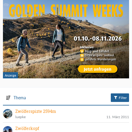
Thema
Filter
Zwölferspizte 2594m
luepke
11. März 2011
Zwölferkopf