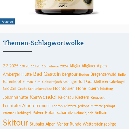
Themen-Schlagwortwolke
2.3.2025
Allgäu
Allgäuer Alpen
10Feb
11Feb
15. Februar 2024
Bad Gastein
Amberger Hütte
bergtour
Bregenzerwald
Boden
Brille
Bärenkopf
Goinger Törl
Gratkletterei
Ellmau
Firn
Galtseitejoch
Grieskogel
Großarl
Hochtouren
Hohe Tauern
Große Schlenkerspitze
höcBerg
Karwendel
Johannishütte
Kelchsau
Klettern
Kreuzeck
Lechtaler Alpen
Lermoos
Lodron
Mitterzaigerkopf
Mitterzeigerkopf
Pulver
Rofan
scharnitz
Sellrain
Pfafflar
Pirchkogel
Schneidjoch
Skitour
Stubaier Alpen
Venter Runde
Wettersteingebirge