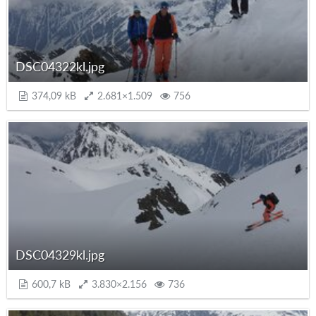
DSC04322kl.jpg
374,09 kB
2.681×1.509
756
DSC04329kl.jpg
600,7 kB
3.830×2.156
736