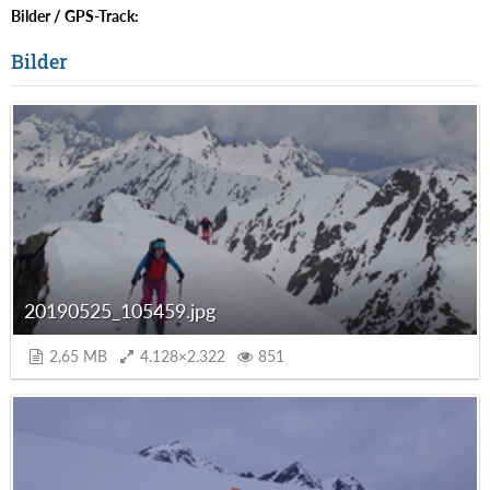
Bilder / GPS-Track:
Bilder
20190525_105459.jpg
2,65 MB
4.128×2.322
851