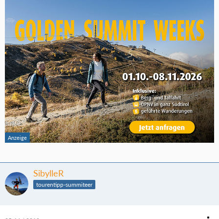
SibylleR
tourentipp-summiteer