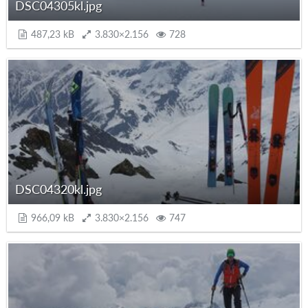
DSC04305kl.jpg
487,23 kB
3.830×2.156
728
DSC04320kl.jpg
966,09 kB
3.830×2.156
747