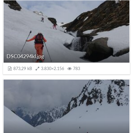
DSC04294kl.jpg
873,29 kB
3.830×2.156
783