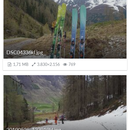
DSC04336kl.jpg
1,71 MB
3.830×2.156
769
20190525_122919kl.jpg