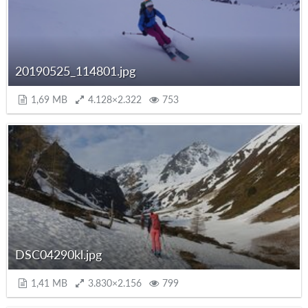
20190525_114801.jpg
1,69 MB
4.128×2.322
753
DSC04290kl.jpg
1,41 MB
3.830×2.156
799