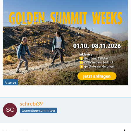
schrebi39
tourentipp-summiteer