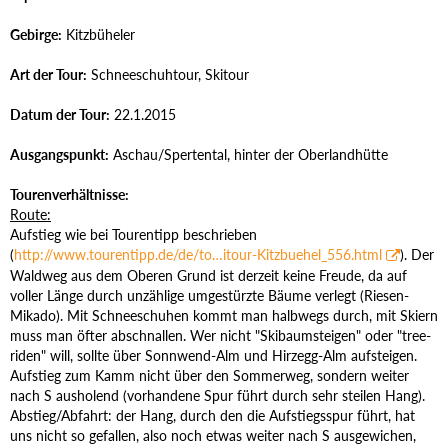
Gebirge:
Kitzbüheler
Art der Tour:
Schneeschuhtour, Skitour
Datum der Tour:
22.1.2015
Ausgangspunkt:
Aschau/Spertental, hinter der Oberlandhütte
Tourenverhältnisse:
Route:
Aufstieg wie bei Tourentipp beschrieben
(
http://www.tourentipp.de/de/to…itour-Kitzbuehel_556.html
). Der
Waldweg aus dem Oberen Grund ist derzeit keine Freude, da auf
voller Länge durch unzählige umgestürzte Bäume verlegt (Riesen-
Mikado). Mit Schneeschuhen kommt man halbwegs durch, mit Skiern
muss man öfter abschnallen. Wer nicht "Skibaumsteigen" oder "tree-
riden" will, sollte über Sonnwend-Alm und Hirzegg-Alm aufsteigen.
Aufstieg zum Kamm nicht über den Sommerweg, sondern weiter
nach S ausholend (vorhandene Spur führt durch sehr steilen Hang).
Abstieg/Abfahrt: der Hang, durch den die Aufstiegsspur führt, hat
uns nicht so gefallen, also noch etwas weiter nach S ausgewichen,