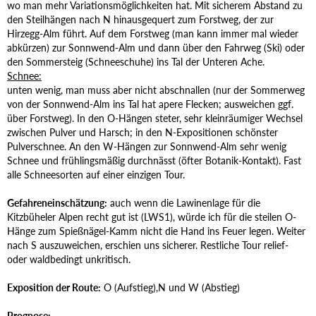
wo man mehr Variationsmöglichkeiten hat. Mit sicherem Abstand zu
den Steilhängen nach N hinausgequert zum Forstweg, der zur
Hirzegg-Alm führt. Auf dem Forstweg (man kann immer mal wieder
abkürzen) zur Sonnwend-Alm und dann über den Fahrweg (Ski) oder
den Sommersteig (Schneeschuhe) ins Tal der Unteren Ache.
Schnee:
unten wenig, man muss aber nicht abschnallen (nur der Sommerweg
von der Sonnwend-Alm ins Tal hat apere Flecken; ausweichen ggf.
über Forstweg). In den O-Hängen steter, sehr kleinräumiger Wechsel
zwischen Pulver und Harsch; in den N-Expositionen schönster
Pulverschnee. An den W-Hängen zur Sonnwend-Alm sehr wenig
Schnee und frühlingsmäßig durchnässt (öfter Botanik-Kontakt). Fast
alle Schneesorten auf einer einzigen Tour.
Gefahreneinschätzung:
auch wenn die Lawinenlage für die
Kitzbüheler Alpen recht gut ist (LWS1), würde ich für die steilen O-
Hänge zum Spießnägel-Kamm nicht die Hand ins Feuer legen. Weiter
nach S auszuweichen, erschien uns sicherer. Restliche Tour relief-
oder waldbedingt unkritisch.
Exposition der Route:
O (Aufstieg),N und W (Abstieg)
Prognose: