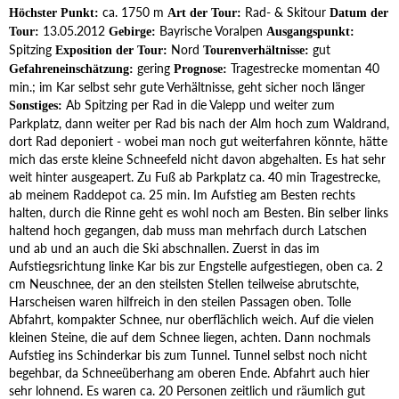
ca. 1750 m
Rad- & Skitour
Höchster Punkt:
Art der Tour:
Datum der
13.05.2012
Bayrische Voralpen
Tour:
Gebirge:
Ausgangspunkt:
Spitzing
Nord
gut
Exposition der Tour:
Tourenverhältnisse:
gering
Tragestrecke momentan 40
Gefahreneinschätzung:
Prognose:
min.; im Kar selbst sehr gute Verhältnisse, geht sicher noch länger
Ab Spitzing per Rad in die Valepp und weiter zum
Sonstiges:
Parkplatz, dann weiter per Rad bis nach der Alm hoch zum Waldrand,
dort Rad deponiert - wobei man noch gut weiterfahren könnte, hätte
mich das erste kleine Schneefeld nicht davon abgehalten. Es hat sehr
weit hinter ausgeapert. Zu Fuß ab Parkplatz ca. 40 min Tragestrecke,
ab meinem Raddepot ca. 25 min. Im Aufstieg am Besten rechts
halten, durch die Rinne geht es wohl noch am Besten. Bin selber links
haltend hoch gegangen, dab muss man mehrfach durch Latschen
und ab und an auch die Ski abschnallen. Zuerst in das im
Aufstiegsrichtung linke Kar bis zur Engstelle aufgestiegen, oben ca. 2
cm Neuschnee, der an den steilsten Stellen teilweise abrutschte,
Harscheisen waren hilfreich in den steilen Passagen oben. Tolle
Abfahrt, kompakter Schnee, nur oberflächlich weich. Auf die vielen
kleinen Steine, die auf dem Schnee liegen, achten. Dann nochmals
Aufstieg ins Schinderkar bis zum Tunnel. Tunnel selbst noch nicht
begehbar, da Schneeüberhang am oberen Ende. Abfahrt auch hier
sehr lohnend. Es waren ca. 20 Personen zeitlich und räumlich gut