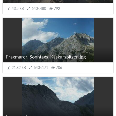
43,5 kB
640×480
792
Praxmarer_Sonntags_Kaskarspitzen.jpg
21,82 kB
640×171
706