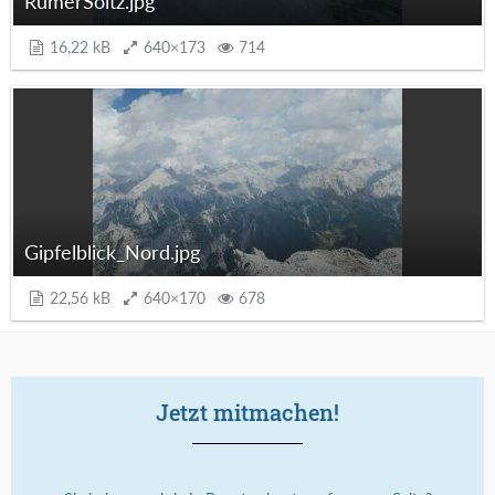
RumerSoitz.jpg
16,22 kB
640×173
714
Gipfelblick_Nord.jpg
22,56 kB
640×170
678
Jetzt mitmachen!