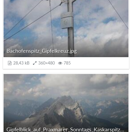
Bachofenspitz_Gipfelkreuz.jpg
28,43 kB
360×480
785
Gipfelblick_auf_Praxmarer_Sonntags_Kaskarspitzen.jpg