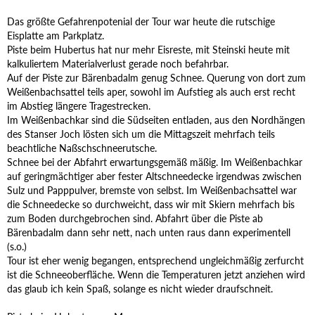
Das größte Gefahrenpotenial der Tour war heute die rutschige
Eisplatte am Parkplatz.
Piste beim Hubertus hat nur mehr Eisreste, mit Steinski heute mit
kalkuliertem Materialverlust gerade noch befahrbar.
Auf der Piste zur Bärenbadalm genug Schnee. Querung von dort zum
Weißenbachsattel teils aper, sowohl im Aufstieg als auch erst recht
im Abstieg längere Tragestrecken.
Im Weißenbachkar sind die Südseiten entladen, aus den Nordhängen
des Stanser Joch lösten sich um die Mittagszeit mehrfach teils
beachtliche Naßschschneerutsche.
Schnee bei der Abfahrt erwartungsgemäß mäßig. Im Weißenbachkar
auf geringmächtiger aber fester Altschneedecke irgendwas zwischen
Sulz und Papppulver, bremste von selbst. Im Weißenbachsattel war
die Schneedecke so durchweicht, dass wir mit Skiern mehrfach bis
zum Boden durchgebrochen sind. Abfahrt über die Piste ab
Bärenbadalm dann sehr nett, nach unten raus dann experimentell
(s.o.)
Tour ist eher wenig begangen, entsprechend ungleichmäßig zerfurcht
ist die Schneeoberfläche. Wenn die Temperaturen jetzt anziehen wird
das glaub ich kein Spaß, solange es nicht wieder draufschneit.