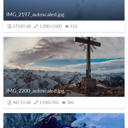
IMG_2197_autoscaled.jpg
273,85 kB
1.200×1.600
616
IMG_2200_autoscaled.jpg
487,15 kB
1.920×702
582