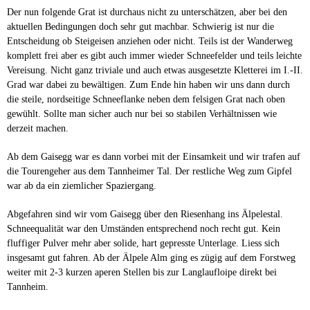
Der nun folgende Grat ist durchaus nicht zu unterschätzen, aber bei den
aktuellen Bedingungen doch sehr gut machbar. Schwierig ist nur die
Entscheidung ob Steigeisen anziehen oder nicht. Teils ist der Wanderweg
komplett frei aber es gibt auch immer wieder Schneefelder und teils leichte
Vereisung. Nicht ganz triviale und auch etwas ausgesetzte Kletterei im I.-II.
Grad war dabei zu bewältigen. Zum Ende hin haben wir uns dann durch
die steile, nordseitige Schneeflanke neben dem felsigen Grat nach oben
gewühlt. Sollte man sicher auch nur bei so stabilen Verhältnissen wie
derzeit machen.
Ab dem Gaisegg war es dann vorbei mit der Einsamkeit und wir trafen auf
die Tourengeher aus dem Tannheimer Tal. Der restliche Weg zum Gipfel
war ab da ein ziemlicher Spaziergang.
Abgefahren sind wir vom Gaisegg über den Riesenhang ins Älpelestal.
Schneequalität war den Umständen entsprechend noch recht gut. Kein
fluffiger Pulver mehr aber solide, hart gepresste Unterlage. Liess sich
insgesamt gut fahren. Ab der Älpele Alm ging es zügig auf dem Forstweg
weiter mit 2-3 kurzen aperen Stellen bis zur Langlaufloipe direkt bei
Tannheim.