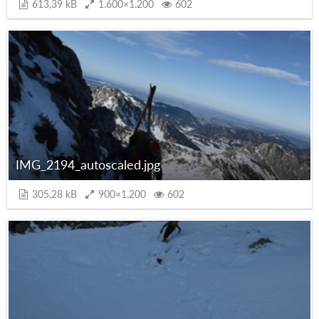
613,39 kB
1.600×1.200
602
IMG_2194_autoscaled.jpg
305,28 kB
900×1.200
602