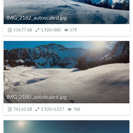
IMG_2182_autoscaled.jpg
514,77 kB
1.920×880
579
IMG_2180_autoscaled.jpg
741,62 kB
1.920×1.017
768