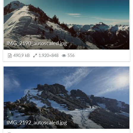
IMG_2190_autoscaled.jpg
490,9 kB
1.920×848
556
IMG_2192_autoscaled.jpg