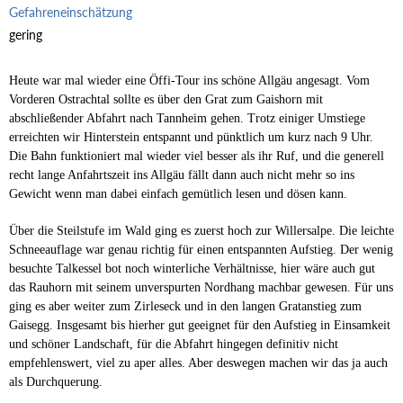
Gefahreneinschätzung
gering
Heute war mal wieder eine Öffi-Tour ins schöne Allgäu angesagt. Vom
Vorderen Ostrachtal sollte es über den Grat zum Gaishorn mit
abschließender Abfahrt nach Tannheim gehen. Trotz einiger Umstiege
erreichten wir Hinterstein entspannt und pünktlich um kurz nach 9 Uhr.
Die Bahn funktioniert mal wieder viel besser als ihr Ruf, und die generell
recht lange Anfahrtszeit ins Allgäu fällt dann auch nicht mehr so ins
Gewicht wenn man dabei einfach gemütlich lesen und dösen kann.
Über die Steilstufe im Wald ging es zuerst hoch zur Willersalpe. Die leichte
Schneeauflage war genau richtig für einen entspannten Aufstieg. Der wenig
besuchte Talkessel bot noch winterliche Verhältnisse, hier wäre auch gut
das Rauhorn mit seinem unverspurten Nordhang machbar gewesen. Für uns
ging es aber weiter zum Zirleseck und in den langen Gratanstieg zum
Gaisegg. Insgesamt bis hierher gut geeignet für den Aufstieg in Einsamkeit
und schöner Landschaft, für die Abfahrt hingegen definitiv nicht
empfehlenswert, viel zu aper alles. Aber deswegen machen wir das ja auch
als Durchquerung.