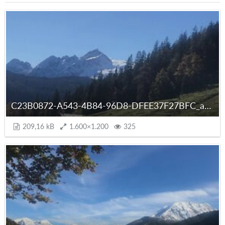
C23B0872-A543-4B84-96D8-DFEE37F27BFC_autoscaled.jpg
209,16 kB
1.600×1.200
325