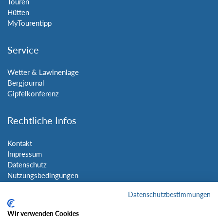
Touren
Hütten
MyTourentipp
Service
Wetter & Lawinenlage
Bergjournal
Gipfelkonferenz
Rechtliche Infos
Kontakt
Impressum
Datenschutz
Nutzungsbedingungen
Sitemap
Datenschutzbestimmungen
Social Media
Wir verwenden Cookies