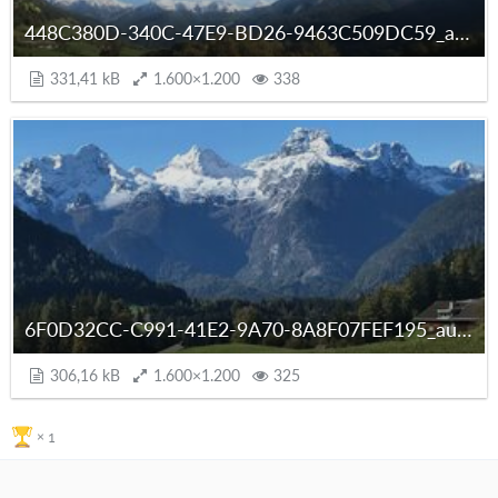
448C380D-340C-47E9-BD26-9463C509DC59_autoscaled.jpg
331,41 kB
1.600×1.200
338
6F0D32CC-C991-41E2-9A70-8A8F07FEF195_autoscaled.jpg
306,16 kB
1.600×1.200
325
1