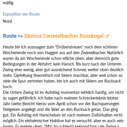
mäßig
Exposition der Route
Nord
Route =>
Skitour Zwieselbacher Rosskogel
Heute bin ich sozusagen zum "Drüberstreuen" nach dem schönen
Wochenende noch von Haggen aus auf den Zwieselbacher. Natürlich
waren da am Wochenende schon etliche oben, aber dennoch gute
Bedingungen in der Abfahrt; kein Harsch. Bis kurz nach der Unteren
Zwing eher wenig, aber gut ausreichend Schnee, weiter oben deutlich
mehr. Gipfelhang theoretisch mit Skiern machbar, aber weil schon so
viele die Spur zertreten haben, bin ich auch mit Skiern am Rucksack
hoch.
Die Untere Zwing ist im Aufstieg momentan wirklich hantig, um nicht
zu sagen gefährlich. Ich habe nach meinem Schreckerlebnis letztes
Jahr (siehe Bericht hierzu vom April) schon vor der Bachquerungen
Steigeisen angelegt und die Skier an den Rucksack getan. Das ging
gut. Ein Aufstieg mit Harscheisen ist nach meinem Dafürhalten nicht
möglich. Ein einheimischer Habitue hat es versucht, aber es auch sein
lassen. Er meinte oben: "Ma! So schlecht beinond hon i de Zwing a